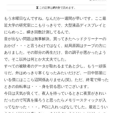
この記事は
約1分
で読めます。
もう水曜日なんですね。なんだか一週間が早いです。ここ最
近大学の研究室にこもりっきりで、大型液晶ディスプレイと
にらめっこ。瞬き回数計測してるんで。
音が出ない問題は無事解決。買ってきたヘッドクリーナーの
おかげ・・・と言うわけではなく、結局原因はテープの方に
ありました。その部分の再生だけ、音の調子が悪かったよう
で。そこ以外は何とか大丈夫でした。
すべての被験者のデータが取れるまであと少し。もう一頑張
りだ。外はめっきり寒くなったみたいだけど、一日中部屋に
いる僕にはここら辺関係ありません(笑)。ただ、終電で帰った
ときの自転車は・・・身を切る思いでございます。
今日は天気が良くて、夜人を待っているときに夜景がきれい
だったので写真を撮ろうと思ったらメモリースティックが入
ってなかった・・・。PCに入れっぱなしでした。最近こうい