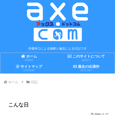
俳優斧口による独断と偏見による日記です
ホーム
このサイトについて
HOME
ABOUT
サイトマップ
過去の出演作
SITEMAP
HISTORY
ホーム
日記
こんな日
2004.11.17