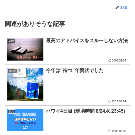
axe
関連がありそうな記事
最高のアドバイスをスルーしない方法
word
2009.03.05
今年は”待つ”年賀状でした
IT関連
2011.01.14
ハワイ4日目 (現地時間 8/24水 23:45)
日記
2005.08.25