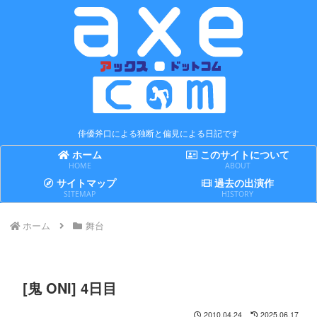
俳優斧口による独断と偏見による日記です
ホーム
このサイトについて
HOME
ABOUT
サイトマップ
過去の出演作
SITEMAP
HISTORY
ホーム
舞台
[鬼 ONI] 4日目
2010.04.24
2025.06.17