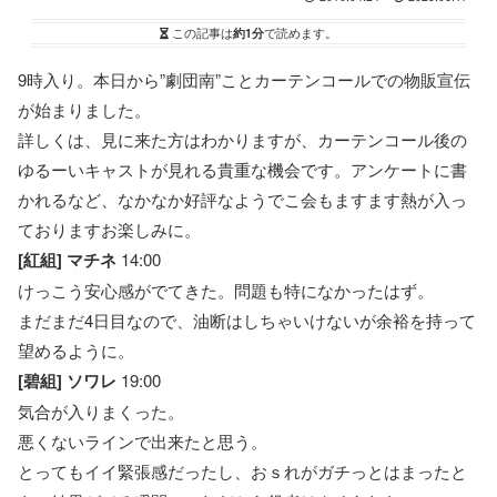
この記事は
約1分
で読めます。
9時入り。本日から”劇団南”ことカーテンコールでの物販宣伝
が始まりました。
詳しくは、見に来た方はわかりますが、カーテンコール後の
ゆるーいキャストが見れる貴重な機会です。アンケートに書
かれるなど、なかなか好評なようでこ会もますます熱が入っ
ておりますお楽しみに。
[紅組] マチネ
14:00
けっこう安心感がでてきた。問題も特になかったはず。
まだまだ4日目なので、油断はしちゃいけないが余裕を持って
望めるように。
[碧組] ソワレ
19:00
気合が入りまくった。
悪くないラインで出来たと思う。
とってもイイ緊張感だったし、おｓれがガチっとはまったと