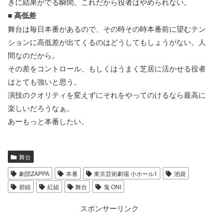
きに結果がでる瞬間。これだから役者はやめられない。
■
高低差
舞台は毎日本番があるので、その時その時本番前に望むテン
ションに高低差が出てくるのはどうしてもしょうがない。人
間なのだから。
その差をコントロール、もしくはうまく芝居に活かせる役者
はとても強いと思う。
演技のクオリティを変えずにそれをやってのけるなら最高に
楽しいだろうなぁ。
あーもっと本番したい。
舞台
劇団ZAPPA
本番
東京芸術劇場 小ホール1
池袋
碧組
紅組
舞台
鬼 ONI
スポンサーリンク