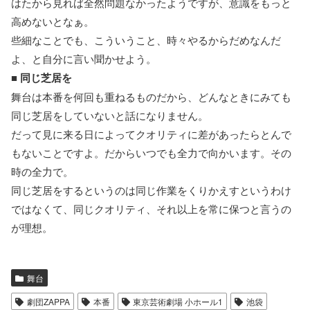
はたから見れば全然問題なかったようですが、意識をもっと
高めないとなぁ。
些細なことでも、こういうこと、時々やるからだめなんだ
よ、と自分に言い聞かせよう。
■
同じ芝居を
舞台は本番を何回も重ねるものだから、どんなときにみても
同じ芝居をしていないと話になりません。
だって見に来る日によってクオリティに差があったらとんで
もないことですよ。だからいつでも全力で向かいます。その
時の全力で。
同じ芝居をするというのは同じ作業をくりかえすというわけ
ではなくて、同じクオリティ、それ以上を常に保つと言うの
が理想。
舞台
劇団ZAPPA
本番
東京芸術劇場 小ホール1
池袋