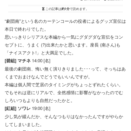
この記事は
約1分
で読めます。
“劇団南”という名のカーテンコールの役者によるグッズ宣伝は
本日で終わりでした。
思いっきりシリアスな本編から一気にグダグダな宣伝をコン
セプトに、うまく (?)出来たかと思います。座長 (南さん)も
「ナイスアクト!」と大満足でした。
[碧組] マチネ
14:00 [名]
最後の劇団南、悔い無く演りきりました･･･って、そっちはあ
くまでおまけなんでどうでもいいんですが。
本編は個人間で芝居のタイミングがちょっとずれたくらい。
でもそれは逆にリアルで、全然感情に影響がなかったのでむ
しろいつもよりも自然だったかと。
[紅組] ソワレ
19:00 [名]
少し気が緩んだか、そんなつもりはなかったんですがやらか
してしまいました。