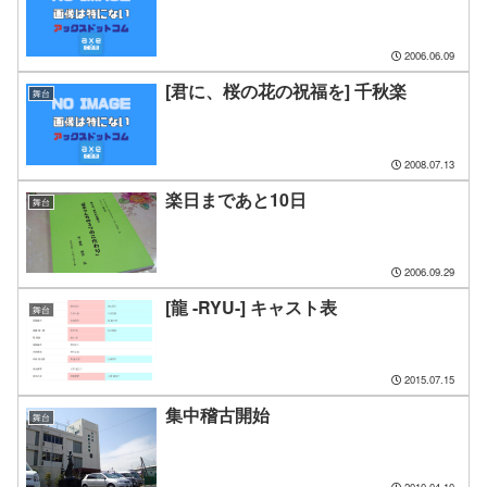
2006.06.09
[君に、桜の花の祝福を] 千秋楽
舞台
2008.07.13
楽日まであと10日
舞台
2006.09.29
[龍 -RYU-] キャスト表
舞台
2015.07.15
集中稽古開始
舞台
2010.04.10