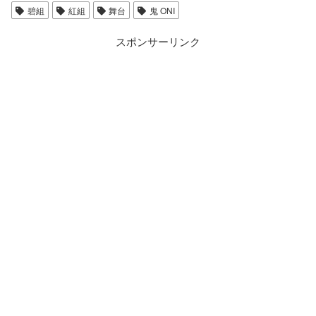
碧組
紅組
舞台
鬼 ONI
スポンサーリンク