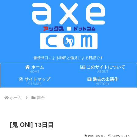
俳優斧口による独断と偏見による日記です
ホーム
このサイトについて
HOME
ABOUT
サイトマップ
過去の出演作
SITEMAP
HISTORY
ホーム
舞台
[鬼 ONI] 13日目
2010.05.03
2025.06.17