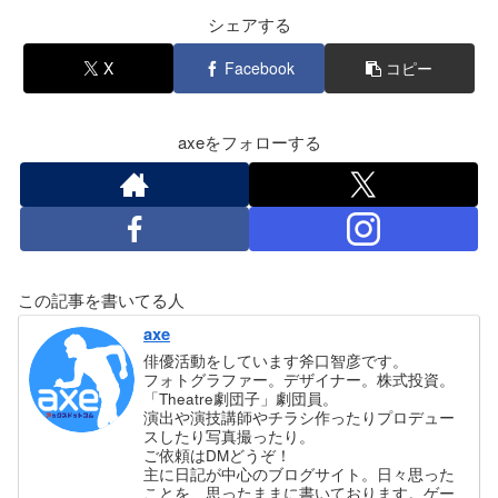
シェアする
X
Facebook
コピー
axeをフォローする
この記事を書いてる人
axe
俳優活動をしています斧口智彦です。
フォトグラファー。デザイナー。株式投資。
「Theatre劇団子」劇団員。
演出や演技講師やチラシ作ったりプロデュー
スしたり写真撮ったり。
ご依頼はDMどうぞ！
主に日記が中心のブログサイト。日々思った
ことを、思ったままに書いております。ゲー