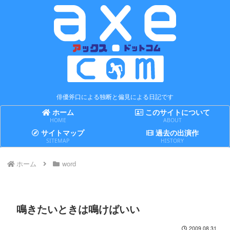
俳優斧口による独断と偏見による日記です
ホーム
このサイトについて
HOME
ABOUT
サイトマップ
過去の出演作
SITEMAP
HISTORY
ホーム
word
鳴きたいときは鳴けばいい
2009.08.31