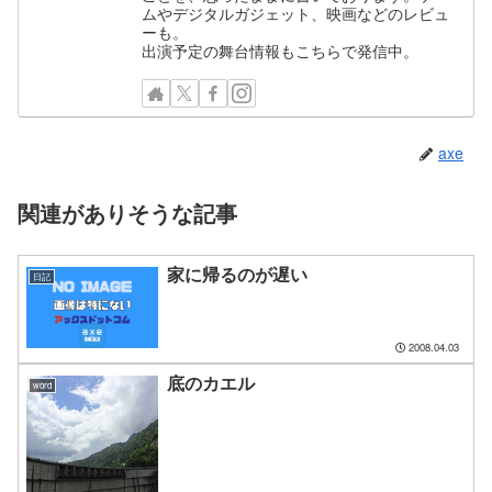
ムやデジタルガジェット、映画などのレビュ
ーも。
出演予定の舞台情報もこちらで発信中。
axe
関連がありそうな記事
家に帰るのが遅い
日記
2008.04.03
底のカエル
word