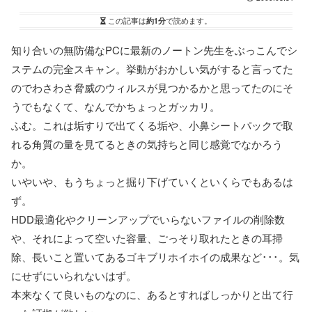
この記事は
約1分
で読めます。
知り合いの無防備なPCに最新のノートン先生をぶっこんでシ
ステムの完全スキャン。挙動がおかしい気がすると言ってた
のでわさわさ脅威のウィルスが見つかるかと思ってたのにそ
うでもなくて、なんでかちょっとガッカリ。
ふむ。これは垢すりで出てくる垢や、小鼻シートパックで取
れる角質の量を見てるときの気持ちと同じ感覚でなかろう
か。
いやいや、もうちょっと掘り下げていくといくらでもあるは
ず。
HDD最適化やクリーンアップでいらないファイルの削除数
や、それによって空いた容量、ごっそり取れたときの耳掃
除、長いこと置いてあるゴキブリホイホイの成果など･･･。気
にせずにいられないはず。
本来なくて良いものなのに、あるとすればしっかりと出て行