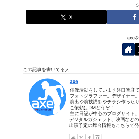
X
ax
この記事を書いてる人
axe
俳優活動をしています斧口智彦
フォトグラファー。デザイナー。株
演出や演技講師やチラシ作った
ご依頼はDMどうぞ！
主に日記が中心のブログサイト
デジタルガジェット、映画などの
出演予定の舞台情報もこちらで発