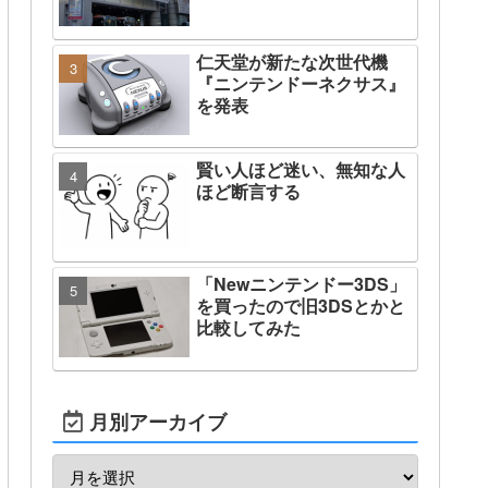
仁天堂が新たな次世代機
『ニンテンドーネクサス』
を発表
賢い人ほど迷い、無知な人
ほど断言する
「Newニンテンドー3DS」
を買ったので旧3DSとかと
比較してみた
月別アーカイブ