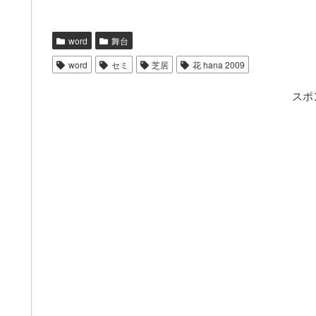
word
舞台
word
セミ
芝居
花 hana 2009
スポ