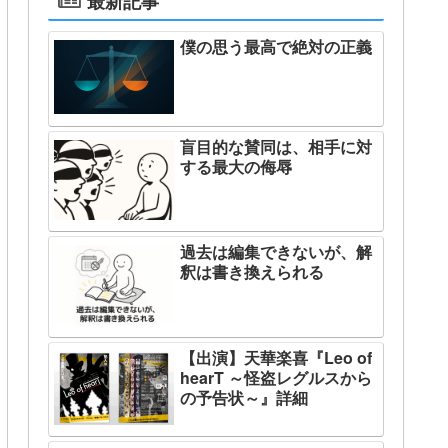
最新記事
僕の思う最高で絶対の正義
盲目的な賛同は、相手に対
する最大の侮辱
過去は編集できないが、解
釈は書き換えられる
【出演】天華楽喜『Leo of
hearT ～怪盗レグルスから
の予告状～』詳細