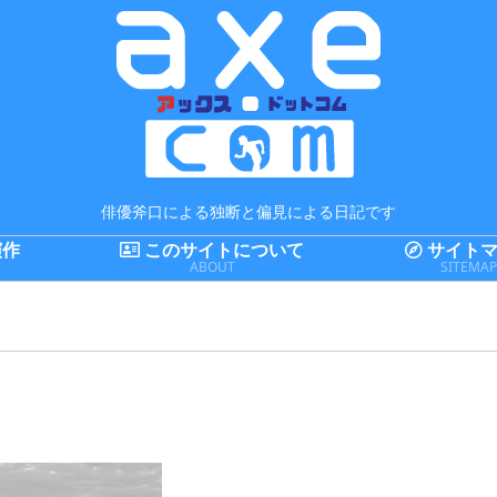
俳優斧口による独断と偏見による日記です
演作
このサイトについて
サイトマ
ABOUT
SITEMA