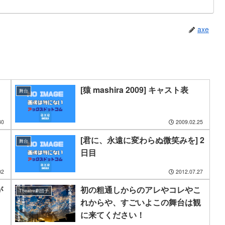
axe
[猿 mashira 2009] キャスト表
舞台
30
2009.02.25
[君に、永遠に変わらぬ微笑みを] 2
舞台
日目
02
2012.07.27
が
初の粗通しからのアレやコレやこ
Theatre劇団子
れからや、すごいよこの舞台は観
に来てください！