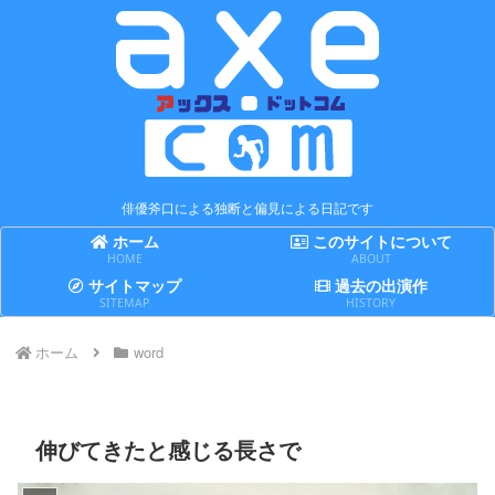
俳優斧口による独断と偏見による日記です
ホーム
このサイトについて
HOME
ABOUT
サイトマップ
過去の出演作
SITEMAP
HISTORY
ホーム
word
伸びてきたと感じる長さで