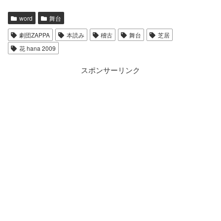
word
舞台
劇団ZAPPA
本読み
稽古
舞台
芝居
花 hana 2009
スポンサーリンク