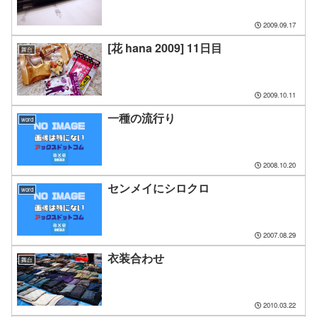
2009.09.17
[花 hana 2009] 11日目
舞台
2009.10.11
一種の流行り
word
2008.10.20
センメイにシロクロ
word
2007.08.29
衣装合わせ
舞台
2010.03.22