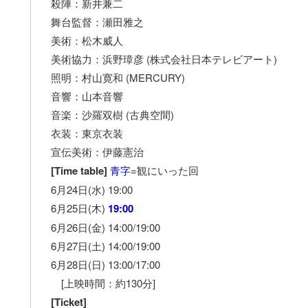
殺陣：新井兼二
舞台監督：瀬田雅之
美術：松木威人
美術協力：浜野璋彦 (株式会社日本テレビアート)
照明：村山寛和 (MERCURY)
音響：山本音響
音楽：沙羅双樹 (古典空間)
衣装：東京衣装
宣伝美術：伊藤憲治
[Time table]
青字
=観にいった回
6月24日(水) 19:00
6月25日(木)
19:00
6月26日(金) 14:00/19:00
6月27日(土) 14:00/19:00
6月28日(日) 13:00/17:00
[上映時間：約130分]
[Ticket]