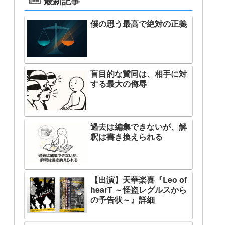
最新記事
僕の思う最高で絶対の正義
盲目的な賛同は、相手に対
する最大の侮辱
過去は編集できないが、解
釈は書き換えられる
【出演】天華楽喜『Leo of
hearT ～怪盗レグルスから
の予告状～』詳細