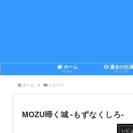
ホーム
過去の出
HOME
HISTORY
ホーム
レビュー
MOZU啼く城 -もずなくしろ-
レビ