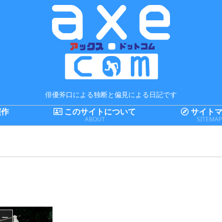
俳優斧口による独断と偏見による日記です
演作
このサイトについて
サイトマ
ABOUT
SITEMA
ュー