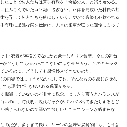
復したことで村人たちは真手有珠を「奇跡の人」と讃え始める。
元に住みこんでいたコソ泥に過ぎない。正体を見抜いた村長の甚
奇術を弄して村人たちを虜にしていく。やがて豪姫も心惹かれる
真手有珠に過酷な罠を仕掛け、人々は歯車が狂った運命によって
ット･衣装が本格的でなにかと豪華なキリン食堂。今回の舞台
リーがどうしても伝わってこないのはなぜだろう。どのキャラク
出ているのに、どうしても感情移入できないのだ。
間の内容ではしょうがないにしても、そんなものを感じさせな
うしても現実に引き戻される瞬間がある。
まく機能していないのが非常に残念。はっきり言うとバランスが
面白いのに、時代劇に現代ギャクがバンバン出てきたりするとど
感が感じられないので締めて欲しいところでシーンが締まらな
陣なのだが、多すぎて長い。シーンの意味や展開的にも、もう意