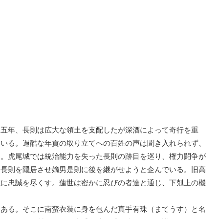
五年、長則は広大な領土を支配したが深酒によって奇行を重
ている。過酷な年貢の取り立てへの百姓の声は聞き入れられず、
う。虎尾城では統治能力を失った長則の跡目を巡り、権力闘争が
し長則を隠居させ嫡男是則に後を継がせようと企んでいる。旧高
姫に忠誠を尽くす。蓮世は密かに忍びの者達と通じ、下剋上の機
ある。そこに南蛮衣装に身を包んだ真手有珠（まてうす）と名