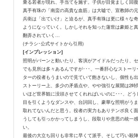
乗る若者が現れ、手当てを施す。子供が目覚ましく回
真手有珠の「南蛮の高貴な血筋」は大嘘で、宣教師の
兵衛は「出ていけ」と迫るが、真手有珠は更に様々な
ようになっていく。しかしそれを知った蓮世は豪姫と
翻弄されていく…
(チラシ･公式サイトから引用)
[インプレッション]
照明がバーンと動いたり、客演がアイドルだったり、セ
でも見所は多々あるんですが･･･、一番肝心なストー
ターの役者もうまいので見ていて飽きないし、個性も
ストーリー上、多少の矛盾点や、やや強引な展開は2時
いほど世界観に没頭させてくれればいいのに･･･、ど
目を引くようなダンスや、台詞回し、豪華な照明がう
取れてないんだと思う。役者の実力もありテンポ良く
うしても引っかかってしまうし、段取りや意思の統一
い。
最後の大立ち回りも非常に早くて派手、そして巧い殺