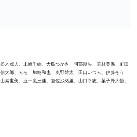
、松木威人、末崎千絵、大島つかさ、阿部朋矢、若林美保、町田
田信太郎、みそ、加納和也、奥野雄太、田口いづみ、伊藤そう
中山素世美、五十嵐三佳、遊佐沙緒里、山口幸志、菓子野大悟、