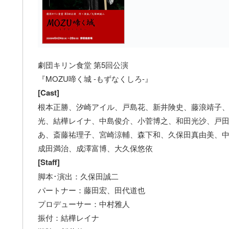
劇団キリン食堂 第5回公演
『MOZU啼く城 -もずなくしろ-』
[Cast]
根本正勝、汐崎アイル、戸島花、新井険史、藤浪靖子
光、結樺レイナ、中島俊介、小菅博之、和田光沙、戸
あ、斎藤祐理子、宮崎涼輔、森下和、久保田真由美、
成田満治、成澤富博、大久保悠依
[Staff]
脚本･演出：久保田誠二
パートナー：藤田宏、田代道也
プロデューサー：中村雅人
振付：結樺レイナ