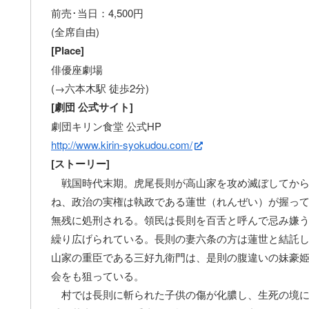
前売･当日：4,500円
(全席自由)
[Place]
俳優座劇場
(→六本木駅 徒歩2分)
[劇団 公式サイト]
劇団キリン食堂 公式HP
http://www.kirin-syokudou.com/
[ストーリー]
戦国時代末期。虎尾長則が高山家を攻め滅ぼしてから
ね、政治の実権は執政である蓮世（れんぜい）が握っ
無残に処刑される。領民は長則を百舌と呼んで忌み嫌
繰り広げられている。長則の妻六条の方は蓮世と結託
山家の重臣である三好九衛門は、是則の腹違いの妹豪
会をも狙っている。
村では長則に斬られた子供の傷が化膿し、生死の境に