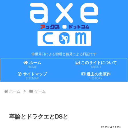
俳優斧口による独断と偏見による日記です
ホーム
このサイトについて
HOME
ABOUT
サイトマップ
過去の出演作
SITEMAP
HISTORY
ホーム
ゲーム
卒論とドラクエとDSと
2004.11.29