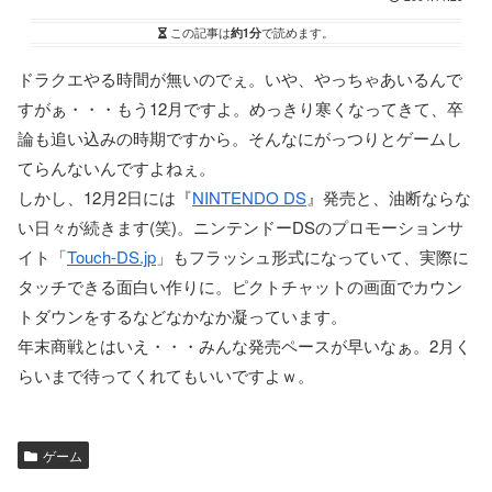
この記事は
約1分
で読めます。
ドラクエやる時間が無いのでぇ。いや、やっちゃあいるんで
すがぁ・・・もう12月ですよ。めっきり寒くなってきて、卒
論も追い込みの時期ですから。そんなにがっつりとゲームし
てらんないんですよねぇ。
しかし、12月2日には『
NINTENDO DS
』発売と、油断ならな
い日々が続きます(笑)。ニンテンドーDSのプロモーションサ
イト「
Touch-DS.jp
」もフラッシュ形式になっていて、実際に
タッチできる面白い作りに。ピクトチャットの画面でカウン
トダウンをするなどなかなか凝っています。
年末商戦とはいえ・・・みんな発売ペースが早いなぁ。2月く
らいまで待ってくれてもいいですよｗ。
ゲーム