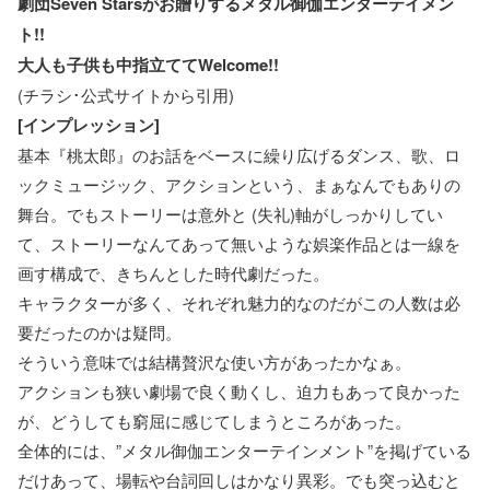
劇団Seven Starsがお贈りするメタル御伽エンターテイメン
ト!!
大人も子供も中指立ててWelcome!!
(チラシ･公式サイトから引用)
[インプレッション]
基本『桃太郎』のお話をベースに繰り広げるダンス、歌、ロ
ックミュージック、アクションという、まぁなんでもありの
舞台。でもストーリーは意外と (失礼)軸がしっかりしてい
て、ストーリーなんてあって無いような娯楽作品とは一線を
画す構成で、きちんとした時代劇だった。
キャラクターが多く、それぞれ魅力的なのだがこの人数は必
要だったのかは疑問。
そういう意味では結構贅沢な使い方があったかなぁ。
アクションも狭い劇場で良く動くし、迫力もあって良かった
が、どうしても窮屈に感じてしまうところがあった。
全体的には、”メタル御伽エンターテインメント”を掲げている
だけあって、場転や台詞回しはかなり異彩。でも突っ込むと