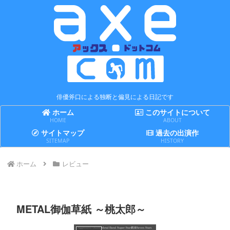
俳優斧口による独断と偏見による日記です
ホーム
このサイトについて
HOME
ABOUT
サイトマップ
過去の出演作
SITEMAP
HISTORY
ホーム
レビュー
METAL御伽草紙 ～桃太郎～