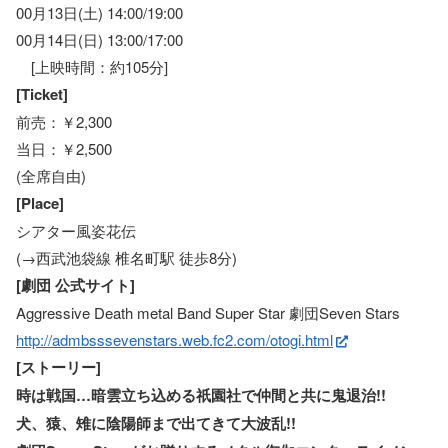
00月13日(土) 14:00/19:00
00月14日(日) 13:00/17:00
[上映時間：約105分]
[Ticket]
前売：￥2,300
当日：￥2,500
(全席自由)
[Place]
シアター風姿花伝
(→西武池袋線 椎名町駅 徒歩8分)
[劇団 公式サイト]
Aggressive Death metal Band Super Star 劇団Seven Stars
http://admbsssevenstars.web.fc2.com/otogi.html
[ストーリー]
時は戦国…暗雲立ち込める祇園社で仲間と共に鬼退治!!
犬、猿、雉に陰陽師まで出てきて大波乱!!