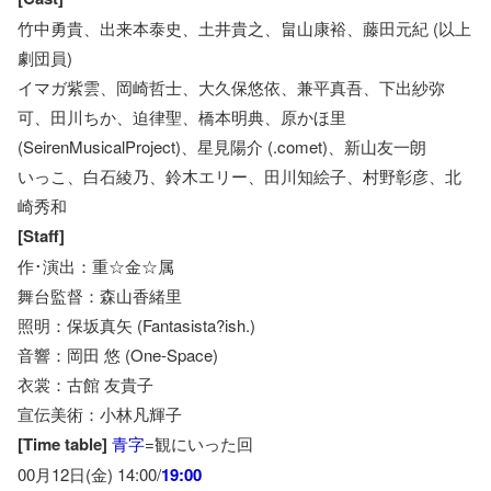
竹中勇貴、出来本泰史、土井貴之、畠山康裕、藤田元紀 (以上
劇団員)
イマガ紫雲、岡崎哲士、大久保悠依、兼平真吾、下出紗弥
可、田川ちか、迫律聖、橋本明典、原かほ里
(SeirenMusicalProject)、星見陽介 (.comet)、新山友一朗
いっこ、白石綾乃、鈴木エリー、田川知絵子、村野彰彦、北
崎秀和
[Staff]
作･演出：重☆金☆属
舞台監督：森山香緒里
照明：保坂真矢 (Fantasista?ish.)
音響：岡田 悠 (One-Space)
衣裳：古館 友貴子
宣伝美術：小林凡輝子
[Time table]
青字
=観にいった回
00月12日(金) 14:00/
19:00