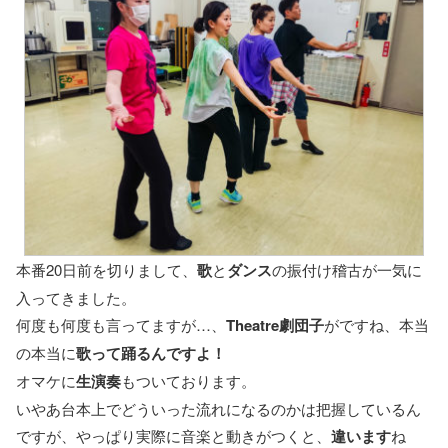
本番20日前を切りまして、
歌
と
ダンス
の振付け稽古が一気に
入ってきました。
何度も何度も言ってますが…、
Theatre劇団子
がですね、本当
の本当に
歌って踊るんですよ！
オマケに
生演奏
もついております。
いやあ台本上でどういった流れになるのかは把握しているん
ですが、やっぱり実際に音楽と動きがつくと、
違います
ね