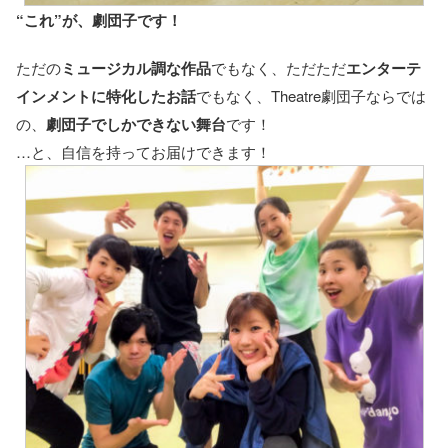
“これ”が、劇団子です！
ただの
ミュージカル調な作品
でもなく、ただただ
エンターテ
インメントに特化したお話
でもなく、Theatre劇団子ならでは
の、
劇団子でしかできない舞台
です！
…と、自信を持ってお届けできます！