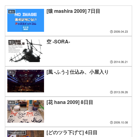
[猿 mashira 2009] 7日目
舞台
2009.04.23
空 -SORA-
舞台
2014.06.21
[風 -ふう-] 仕込み、小屋入り
舞台
2013.09.26
[花 hana 2009] 8日目
舞台
2009.10.08
[どのツラ下げて] 4日目
Theatre劇団子