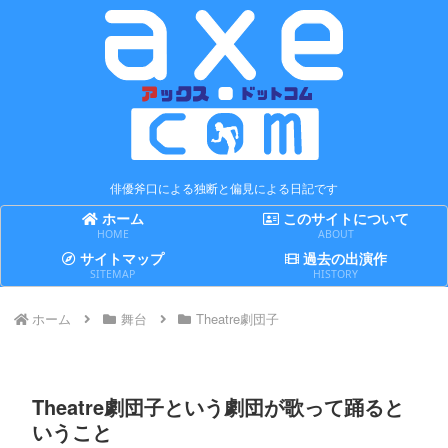
俳優斧口による独断と偏見による日記です
ホーム
このサイトについて
HOME
ABOUT
サイトマップ
過去の出演作
SITEMAP
HISTORY
ホーム
舞台
Theatre劇団子
Theatre劇団子という劇団が歌って踊ると
いうこと