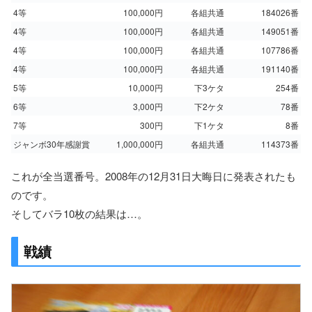
4等
100,000円
各組共通
184026番
4等
100,000円
各組共通
149051番
4等
100,000円
各組共通
107786番
4等
100,000円
各組共通
191140番
5等
10,000円
下3ケタ
254番
6等
3,000円
下2ケタ
78番
7等
300円
下1ケタ
8番
ジャンボ30年感謝賞
1,000,000円
各組共通
114373番
これが全当選番号。2008年の12月31日大晦日に発表されたも
のです。
そしてバラ10枚の結果は…。
戦績