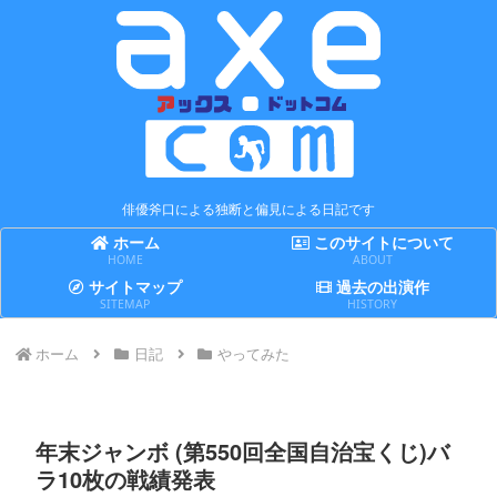
俳優斧口による独断と偏見による日記です
ホーム
このサイトについて
HOME
ABOUT
サイトマップ
過去の出演作
SITEMAP
HISTORY
ホーム
日記
やってみた
年末ジャンボ (第550回全国自治宝くじ)バ
ラ10枚の戦績発表