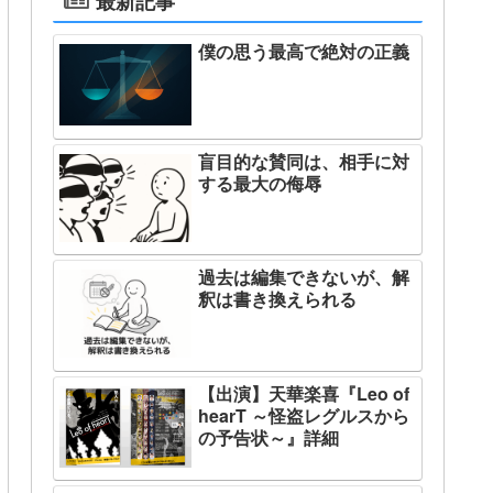
最新記事
僕の思う最高で絶対の正義
盲目的な賛同は、相手に対
する最大の侮辱
過去は編集できないが、解
釈は書き換えられる
【出演】天華楽喜『Leo of
hearT ～怪盗レグルスから
の予告状～』詳細