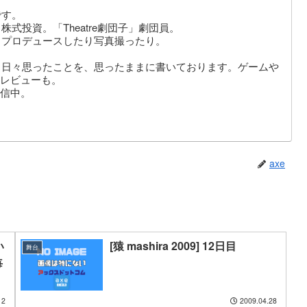
です。
式投資。「Theatre劇団子」劇団員。
りプロデュースしたり写真撮ったり。
。日々思ったことを、思ったままに書いております。ゲームや
レビューも。
信中。
axe
い
[猿 mashira 2009] 12日目
舞台
毎
12
2009.04.28