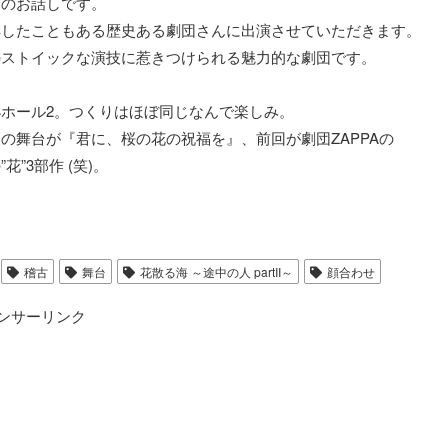
るのお話しです。
獲得したこともある歴史ある劇団さんに出演させていただきます。
のストイックな演技に惹きつけられる魅力的な劇団です。
ホール2。つくりはほぼ同じなんで楽しみ。
の舞台が『君に、桜の花の祝福を』、前回が劇団ZAPPAの
”3部作 (笑)。
稽古
舞台
花散る海 ～途中の人 partII～
顔合わせ
ンサーリンク