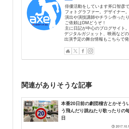
俳優活動をしています斧口智彦
フォトグラファー。デザイナー。株
演出や演技講師やチラシ作った
ご依頼はDMどうぞ！
主に日記が中心のブログサイト
デジタルガジェット、映画などの
出演予定の舞台情報もこちらで発
関連がありそうな記事
本番20日前の劇団稽古とかそう
舞台
う飛んだり跳ねたり歌ったりの
日
2017.10.