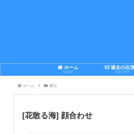
ホーム
過去の出
HOME
HISTORY
ホーム
舞台
[花散る海] 顔合わせ