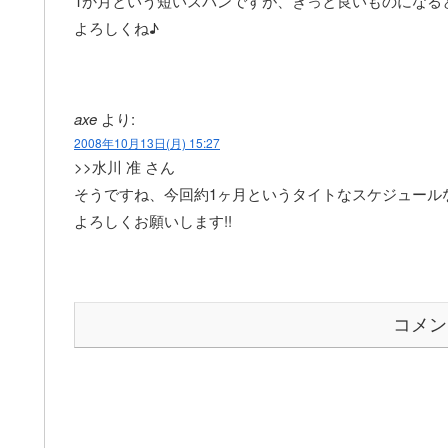
1か月という短いスパンですが、きっと良いものになる
よろしくね♪
axe
より:
2008年10月13日(月) 15:27
>>水川 准 さん
そうですね、今回約1ヶ月というタイトなスケジュールな
よろしくお願いします!!
コメン