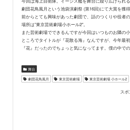
今回は海上自衛隊。イージス艦を舞台に繰り広げられ
劇団花鳥風月という池袋演劇祭 (第16回)にて大賞を
前からとても興味があった劇団で、話のつくりや役者
場所は”東京芸術劇場小ホール2″。
また芸術劇場でできるんですが今回はいつものお隣の小
ところでタイトルが『花散る海』なんですが、今年最初
『花』だったのでちょっと気になってます。僕の中での”花
舞台
劇団花鳥風月
東京芸術劇場
東京芸術劇場 小ホール2
スポ