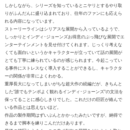
しかしながら、シリーズを知っているとニヤリとするやり取
りがふんだんに盛り込まれており、往年のファンにも応えら
れる内容になっています。
ストーリーラインはシリアスな展開から入っているようで、
しっかりとインディ･ジョーンズお得意のぶっ飛びな展開でエ
ンターテインメントを見せ付けてくれます。じっくり考えな
くても面白いというかキャラクターが立っていて話の展開が
とても丁寧に練られているのが感じられます。今起こってい
る事件にストレスなく導入することができるし、キャラクタ
ーの関係が非常によくわかる。
重厚長大になってしまいがちな超大作の続編だが、きちんと
した”誰でもテンポよく観れるインディ･ジョーンズ”の文法を
保ってることに感心しきりでした。これだけの巨匠が絡んで
いる作品とは思えないほど。
作品の製作期間はずいぶんとかかったみたいですが、納得で
きるまで脚本を練りこんだだけあります。