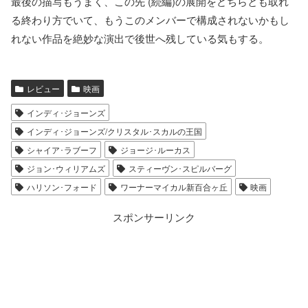
最後の描写もうまく、この先 (続編)の展開をどちらとも取れ
る終わり方でいて、もうこのメンバーで構成されないかもし
れない作品を絶妙な演出で後世へ残している気もする。
レビュー
映画
インディ･ジョーンズ
インディ･ジョーンズ/クリスタル･スカルの王国
シャイア･ラブーフ
ジョージ･ルーカス
ジョン･ウィリアムズ
スティーヴン･スピルバーグ
ハリソン･フォード
ワーナーマイカル新百合ヶ丘
映画
スポンサーリンク