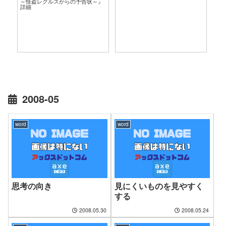
～怪盗レグルスからの予告状～』
言
詳細
2008-05
word
word
思考の向き
見にくいものを見やすく
する
2008.05.30
2008.05.24