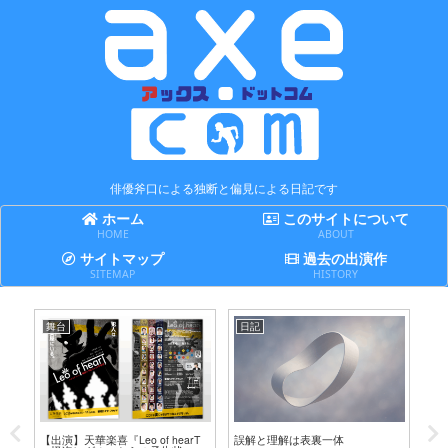
俳優斧口による独断と偏見による日記です
ホーム
このサイトについて
HOME
ABOUT
サイトマップ
過去の出演作
SITEMAP
HISTORY
舞台
日記
日
テ
【出演】天華楽喜『Leo of hearT
誤解と理解は表裏一体
賢