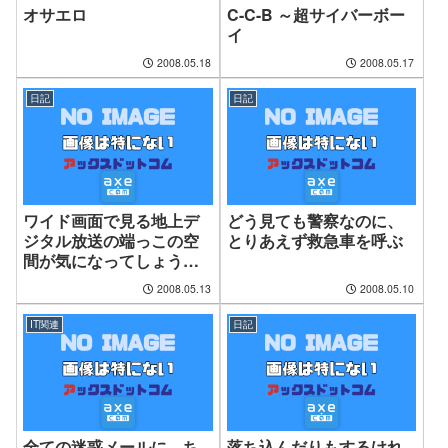
オサエロ
C-C-B ～超サイバーボー
イ
2008.05.18
2008.05.17
日記
日記
ワイド画面で見る地上デ
どう見ても警察なのに、
ジタル放送の端っこの空
とりあえず救急車を呼ぶ
間が気になってしょうが
ない
2008.05.13
2008.05.10
IT関連
日記
全ての迷惑メールに、ち
落ち込んだりもするけれ