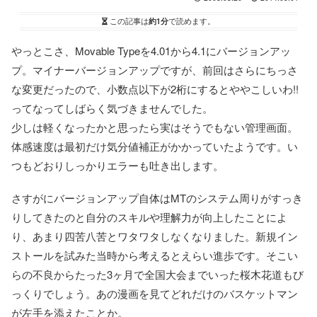
この記事は
約1分
で読めます。
やっとこさ、Movable Typeを4.01から4.1にバージョンアッ
プ。マイナーバージョンアップですが、前回はさらにちっさ
な変更だったので、小数点以下が2桁にするとややこしいわ!!
ってなってしばらく気づきませんでした。
少しは軽くなったかと思ったら実はそうでもない管理画面。
体感速度は最初だけ気分値補正がかかっていたようです。い
つもどおりしっかりエラーも吐き出します。
さすがにバージョンアップ自体はMTのシステム周りがすっき
りしてきたのと自分のスキルや理解力が向上したことによ
り、あまり四苦八苦とワタワタしなくなりました。新規イン
ストールを試みた当時から考えるとえらい進歩です。そこい
らの不良からたった3ヶ月で全国大会までいった桜木花道もび
っくりでしょう。あの漫画を見てどれだけのバスケットマン
が左手を添えたことか。