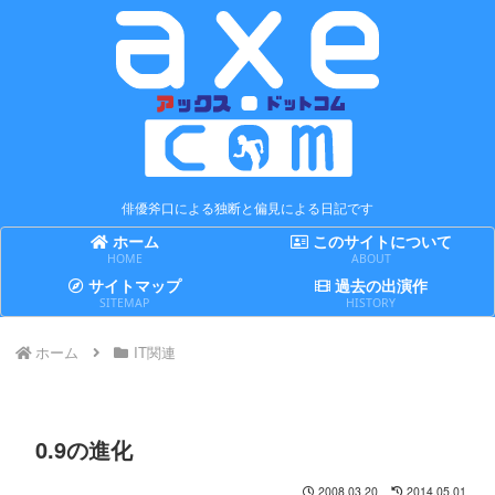
俳優斧口による独断と偏見による日記です
ホーム
このサイトについて
HOME
ABOUT
サイトマップ
過去の出演作
SITEMAP
HISTORY
ホーム
IT関連
0.9の進化
2008.03.20
2014.05.01