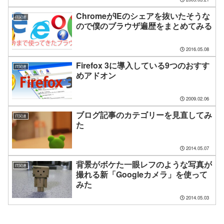
ChromeがIEのシェアを抜いたそうな
IT関連
ので僕のブラウザ遍歴をまとめてみる
2016.05.08
Firefox 3に導入している9つのおすす
IT関連
めアドオン
2009.02.06
ブログ記事のカテゴリーを見直してみ
IT関連
た
2014.05.07
背景がボケた一眼レフのような写真が
IT関連
撮れる新「Googleカメラ」を使って
みた
2014.05.03