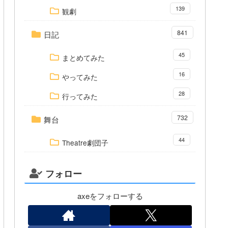
139
観劇
841
日記
45
まとめてみた
16
やってみた
28
行ってみた
732
舞台
44
Theatre劇団子
フォロー
axeをフォローする