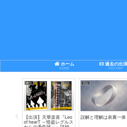
ホーム
過去の出
HOME
HISTORY
舞台
日記
次世代機
【出演】天華楽喜『Leo
誤解と理解は表裏一体
ネクサ
of hearT ～怪盗レグルス
からの予告状～』詳細