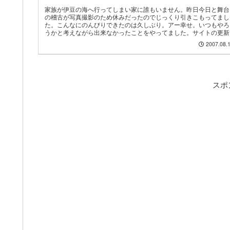
家族が伊豆の海へ行ってしまい家に誰もいません。昨日今日と舞台
の稽古が写真撮影のため休みだったのでじっくり引きこもってまし
た。こんなにのんびりできたのは久しぶり。アー幸せ。いつもやろ
うかと考えながら出来なかったことをやってました。サイトの更新..
2007.08.
スポ