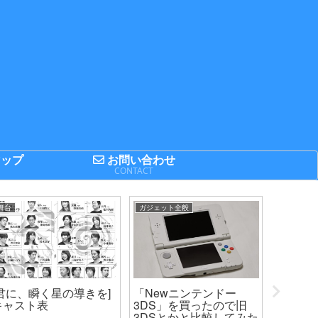
ップ
お問い合わせ
P
CONTACT
舞台
ガジェット全般
まとめてみ
[君に、瞬く星の導きを]
「Newニンテンドー
2014F
キャスト表
3DS」を買ったので旧
プの出場
3DSとかと比較してみた
キング