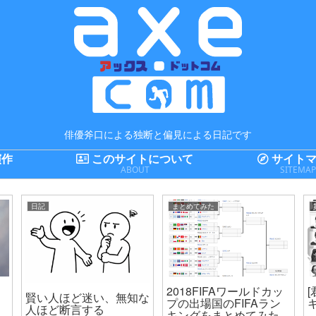
俳優斧口による独断と偏見による日記です
演作
このサイトについて
サイトマ
ABOUT
SITEMA
日記
まとめてみた
2018FIFAワールドカッ
賢い人ほど迷い、無知な
プの出場国のFIFAラン
人ほど断言する
キングをまとめてみた