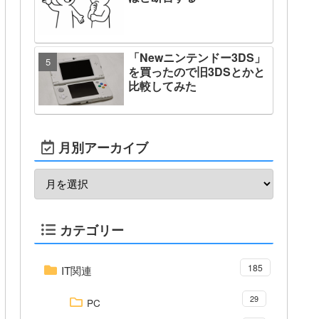
「Newニンテンドー3DS」
を買ったので旧3DSとかと
比較してみた
月別アーカイブ
カテゴリー
185
IT関連
29
PC