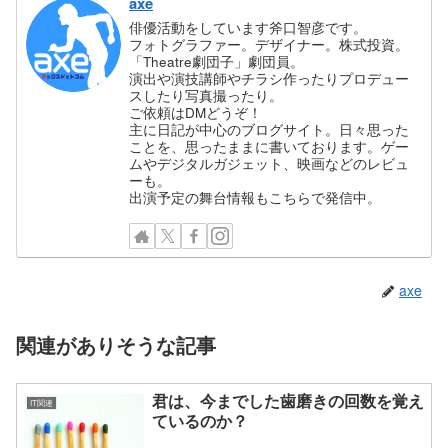
axe
俳優活動をしています斧口智彦です。
フォトグラファー。デザイナー。株式投資。
「Theatre劇団子」劇団員。
演出や演技講師やチラシ作ったりプロデュー
スしたり写真撮ったり。
ご依頼はDMどうぞ！
主に日記が中心のブログサイト。日々思った
ことを、思ったままに書いております。ゲー
ムやデジタルガジェット、映画などのレビュ
ーも。
出演予定の舞台情報もこちらで発信中。
axe
関連がありそうな記事
君は、今までした歯磨きの回数を覚え
IT関連
ているのか？