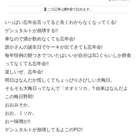
この記事は
約1分
で読めます。
いっぱい忘年会言ってると良くわからなくなってくる!
ゲシュタルトが崩壊する!!
車なので酒が飲めなくても忘年会!
誰かさんの誕生日でケーキが出てきても忘年会!
毎年恒例の餅つきでついたはいいが自分は3口ぐらいしか餅食
ってなくても忘年会!!
楽しいぜ、忘年会!
明日はなんだか慌しくてちょっぴりさびしい大晦日。
そもそも大晦日ってなんで「オオミソカ」? 由来はなんだよ
この晦日野郎!
おおみそか。
おお、ミソか。
おー味噌か!!
ゲシュタルトが崩壊してるよこのPC!!