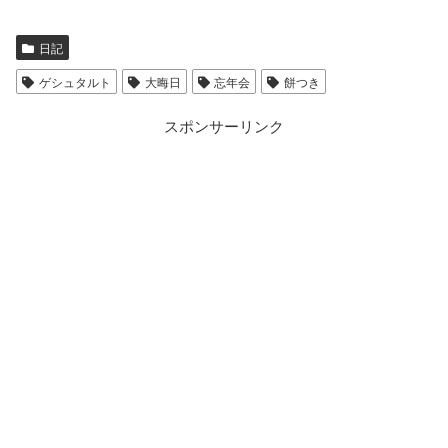
日記
ゲシュタルト
大晦日
忘年会
餅つき
スポンサーリンク