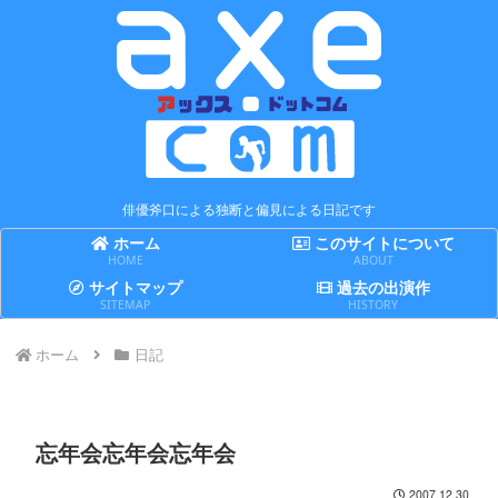
俳優斧口による独断と偏見による日記です
ホーム
このサイトについて
HOME
ABOUT
サイトマップ
過去の出演作
SITEMAP
HISTORY
ホーム
日記
忘年会忘年会忘年会
2007.12.30