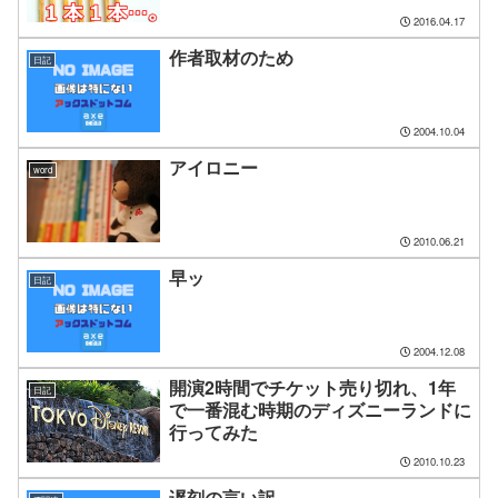
2016.04.17
作者取材のため
日記
2004.10.04
アイロニー
word
2010.06.21
早ッ
日記
2004.12.08
開演2時間でチケット売り切れ、1年
日記
で一番混む時期のディズニーランドに
行ってみた
2010.10.23
遅刻の言い訳