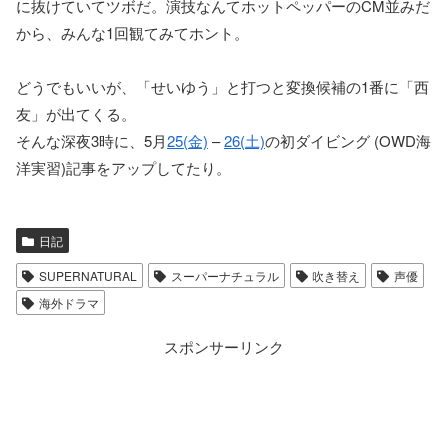
に抜けていてツボだ。演技なんてホットペッパーのCM並みだ
から、みんな1回観てみてホント。
どうでもいいが、「せいゆう」と打つと変換候補の1番に「西
友」が出てくる。
そんな深夜3時に、5月
25(金)
–
26(土)
の初ダイビング (OWD海
洋実習)記事をアップしてたり。
日記
SUPERNATURAL
スーパーナチュラル
吹き替え
声優
海外ドラマ
スポンサーリンク