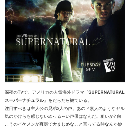
深夜のTVで、アメリカの人気海外ドラマ『
SUPERNATURAL
スーパーナチュラル
』をだらだら観ている。
注目すべきは主人公の兄弟2人の声。あのド素人のようなヤル
気のかけらも感じないぬっる～い声優はなんだ。狙いか? 向
こうのイケメンが真顔で大まじめなこと言ってる時なんか妙