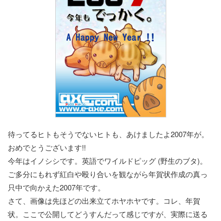
待ってるヒトもそうでないヒトも、あけましたよ2007年が。
おめでとうございます!!
今年はイノシシです。英語でワイルドピッグ (野生のブタ)。
ご多分にもれず紅白や殴り合いを観ながら年賀状作成の真っ
只中で向かえた2007年です。
さて、画像は先ほどの出来立てホヤホヤです。コレ、年賀
状。ここで公開してどうすんだって感じですが、実際に送る