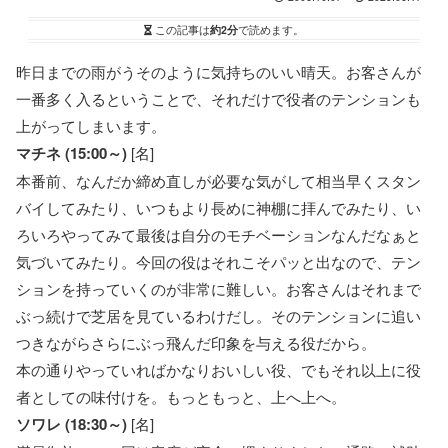
この記事は
約2分
で読めます。
昨日までの雨がうそのように気持ちのいい晴天。お客さんが
一番多く入るということで、それだけで役者のテンションも
上がってしまいます。
マチネ (15:00～)
[名]
本番前、なんだか締め直しが必要な気がして相当早くスタン
バイしてみたり、いつもより長めに神棚に拝んでみたり、い
ろいろやってみて最後は自分のモチベーションなんだなぁと
気づいてみたり。今回の役はそれこそパッと出なので、テン
ションを持っていくのが非常に難しい。お客さんはそれまで
ぶっ続けで芝居を見ているわけだし。そのテンションに追い
つきながらさらにぶっ飛んだ印象を与える役だから。
本の通りやっていればかなりおいしい役、でもそれ以上に役
者としての味付けを。もっともっと、上へ上へ。
ソワレ (18:30～)
[名]