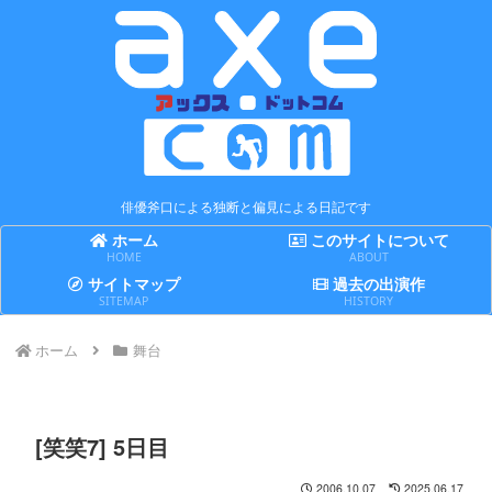
俳優斧口による独断と偏見による日記です
ホーム
このサイトについて
HOME
ABOUT
サイトマップ
過去の出演作
SITEMAP
HISTORY
ホーム
舞台
[笑笑7] 5日目
2006.10.07
2025.06.17