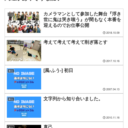
カメラマンとして参加した舞台『浮き
日記
世に鬼は哭き嗤う』が間もなく本番を
迎えるのでお仕事公開
2018.10.09
考えて考えて考えて削ぎ落とす
Theatre劇団子
2017.10.16
[風-ふう-] 初日
舞台
2007.04.13
文字列から知り合いました。
舞台
2010.11.16
真己
舞台