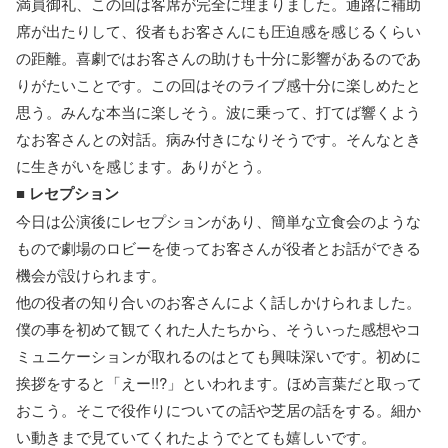
満員御礼、この回は客席が完全に埋まりました。通路に補助
席が出たりして、役者もお客さんにも圧迫感を感じるくらい
の距離。喜劇ではお客さんの助けも十分に影響があるのであ
りがたいことです。この回はそのライブ感十分に楽しめたと
思う。みんな本当に楽しそう。波に乗って、打てば響くよう
なお客さんとの対話。病み付きになりそうです。そんなとき
に生きがいを感じます。ありがとう。
■
レセプション
今日は公演後にレセプションがあり、簡単な立食会のような
もので劇場のロビーを使ってお客さんが役者とお話ができる
機会が設けられます。
他の役者の知り合いのお客さんによく話しかけられました。
僕の事を初めて観てくれた人たちから、そういった感想やコ
ミュニケーションが取れるのはとても興味深いです。初めに
挨拶をすると「えー!!?」といわれます。ほめ言葉だと取って
おこう。そこで役作りについての話や芝居の話をする。細か
い動きまで見ていてくれたようでとても嬉しいです。