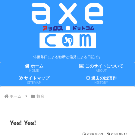
俳優斧口による独断と偏見による日記です
ホーム
このサイトについて
HOME
ABOUT
サイトマップ
過去の出演作
SITEMAP
HISTORY
ホーム
舞台
Yes! Yes!
2006.08.29
2025.06.17