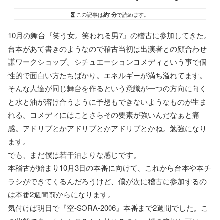
この記事は
約1分
で読めます。
10月の舞台『笑う女。笑われる男7』の稽古に参加してきた。
台本があて書きのようなので稽古当初は出演者との顔合わせ
謙ワークショップ。シチュエーションコメディという事で個
性的で面白い方たちばかり。エネルギーが満ち溢れてます。
そんな人達が同じ舞台を作るという意識が一つの方向に向く
と水と油が溶け合うように予想もできないようなものが生ま
れる。コメディにはことさらその要素が強いんだなぁと痛
感。アドリブとかアドリブとかアドリブとかね。勉強になり
ます。
でも、まだ僕は若干油よりな感じです。
本稽古が始まり10月3日の本番に向けて、これから台本や本チ
ラシができてくるんだろうけど、僕が次に稽古に参加するの
は本番2週間前からになります。
気付けば明日で『空-SORA-2006』本番まで2週間でした。こ