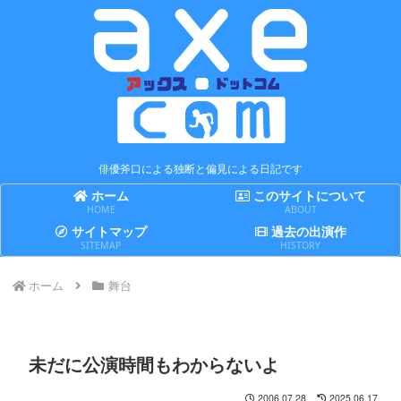
俳優斧口による独断と偏見による日記です
ホーム
このサイトについて
HOME
ABOUT
サイトマップ
過去の出演作
SITEMAP
HISTORY
ホーム
舞台
未だに公演時間もわからないよ
2006.07.28
2025.06.17