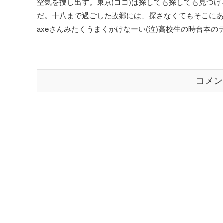
空気を捜し出す。東京(ココ)は探しても探しても見つ
だ。十八まで過ごした故郷には、探さなくてもそこに
axeさんみたくうまくかけなーい(泣)高校生の時台本
コメン