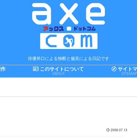
俳優斧口による独断と偏見による日記です
演作
このサイトについて
サイトマ
ABOUT
SITEMA
2006.07.13