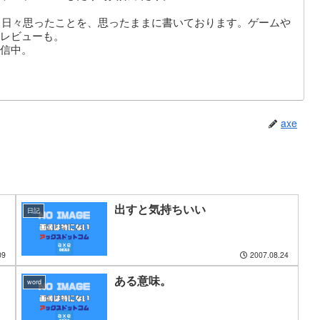
。日々思ったことを、思ったままに書いております。ゲームや
レビューも。
信中。
axe
出すと気持ちいい
日記
09
2007.08.24
ある意味。
word