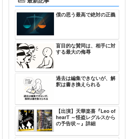
最新記事
僕の思う最高で絶対の正義
盲目的な賛同は、相手に対
する最大の侮辱
過去は編集できないが、解
釈は書き換えられる
【出演】天華楽喜『Leo of
hearT ～怪盗レグルスから
の予告状～』詳細