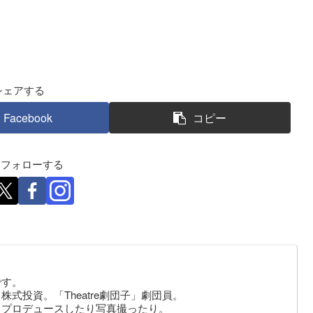
シェアする
Facebook
コピー
eをフォローする
です。
式投資。「Theatre劇団子」劇団員。
りプロデュースしたり写真撮ったり。