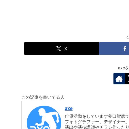
X
ax
この記事を書いてる人
axe
俳優活動をしています斧口智彦
フォトグラファー。デザイナー。株
演出や演技講師やチラシ作った