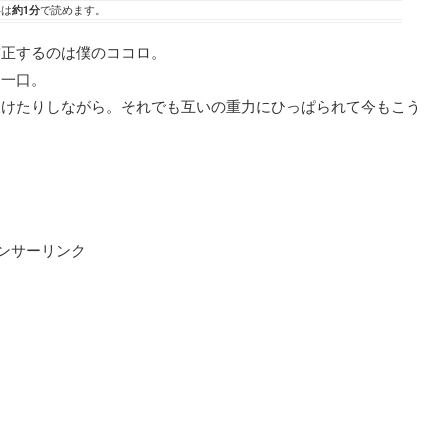
事は
約1分
で読めます。
補正するのは僕のココロ。
を一口。
欠けたりしながら。それでも互いの重力にひっぱられて今もこう
ンサーリンク