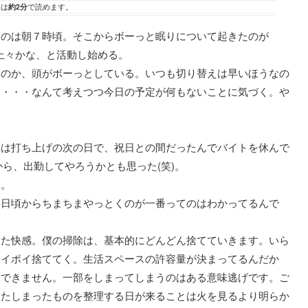
事は
約2分
で読めます。
たのは朝７時頃。そこからボーっと眠りについて起きたのが
ぁ上々かな、と活動し始める。
いのか、頭がボーっとしている。いつも切り替えは早いほうなの
な・・・なんて考えつつ今日の予定が何もないことに気づく。や
日は打ち上げの次の日で、祝日との間だったんでバイトを休んで
から、出勤してやろうかとも思った(笑)。
を。
常日頃からちまちまやっとくのが一番ってのはわかってるんで
また快感。僕の掃除は、基本的にどんどん捨てていきます。いら
ポイポイ捨ててく。生活スペースの許容量が決まってるんだか
はできません。一部をしまってしまうのはある意味逃げです。ご
またしまったものを整理する日が来ることは火を見るより明らか