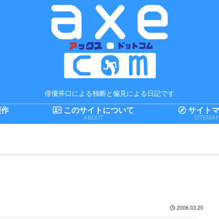
俳優斧口による独断と偏見による日記です
演作
このサイトについて
サイトマ
ABOUT
SITEMA
2006.03.20