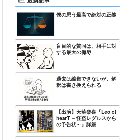
最新記事
僕の思う最高で絶対の正義
盲目的な賛同は、相手に対
する最大の侮辱
過去は編集できないが、解
釈は書き換えられる
【出演】天華楽喜『Leo of
hearT ～怪盗レグルスから
の予告状～』詳細