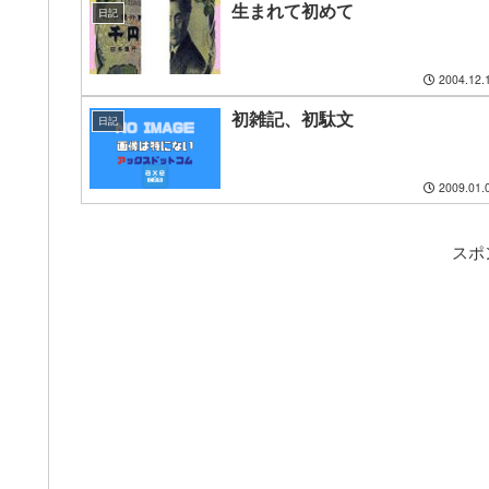
生まれて初めて
日記
2004.12.
初雑記、初駄文
日記
2009.01.
スポ