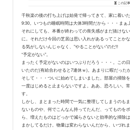
この記
千秋楽の後の打ち上げは始発で帰ってきて、家に着い
9:30。いつもの睡眠時間は大体3時間だから・・・ま
それにしても、本番が終わっての喪失感がまだ抜けな
に。それだけ今回の芝居は思い入れがあるってことか
る気がしないんじゃなく、”やることがない”のだ!!
“予定がない”。
まったく予定がないのはいつぶりだろう・・・。この
いたのだ(有給合わせると7連休ｗ)。あまりに暇だった
そして・・・ついに始めてしまいました。部屋の掃除
一度はじめると止まらないですよ。ああ、恐ろしい。
す。
しかし、まとまった時間で一気に整理してしまうのも
ないものや、何でこんなん持ってたんだ、ってものを
ら、増えたものはどっかで減らさないと効率的な掃除
まかしてるだけ。物量は変わらないんだから、いづれ