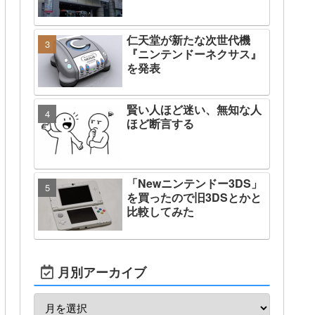
仁天堂が新たな次世代機
『ニンテンドーネクサス』
を発表
賢い人ほど迷い、無知な人
ほど断言する
「Newニンテンドー3DS」
を買ったので旧3DSとかと
比較してみた
月別アーカイブ