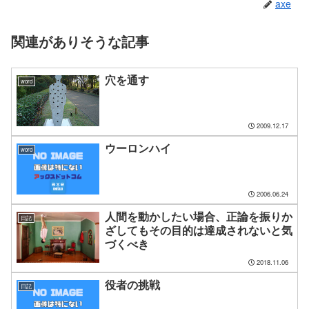
axe
関連がありそうな記事
穴を通す
word
2009.12.17
ウーロンハイ
word
2006.06.24
人間を動かしたい場合、正論を振りか
日記
ざしてもその目的は達成されないと気
づくべき
2018.11.06
役者の挑戦
日記