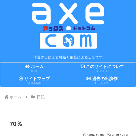
俳優斧口による独断と偏見による日記です
ホーム
このサイトについて
HOME
ABOUT
サイトマップ
過去の出演作
SITEMAP
HISTORY
ホーム
日記
70％
2004.12.06
2018.12.06