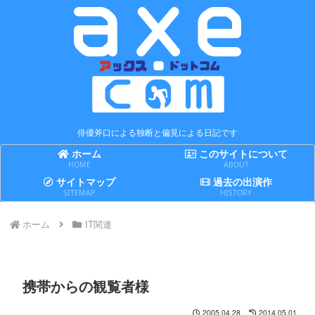
俳優斧口による独断と偏見による日記です
ホーム
このサイトについて
HOME
ABOUT
サイトマップ
過去の出演作
SITEMAP
HISTORY
ホーム
IT関連
携帯からの観覧者様
2005.04.28
2014.05.01