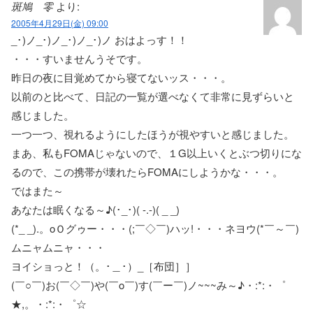
斑鳩 零
より:
2005年4月29日(金) 09:00
_･)ノ_･)ノ_･)ノ_･)ノ おはよっす！！
・・・すいませんうそです。
昨日の夜に目覚めてから寝てないッス・・・。
以前のと比べて、日記の一覧が選べなくて非常に見ずらいと
感じました。
一つ一つ、視れるようにしたほうが視やすいと感じました。
まあ、私もFOMAじゃないので、１G以上いくとぶつ切りにな
るので、この携帯が壊れたらFOMAにしようかな・・・。
ではまた～
あなたは眠くなる～♪(･_･)( -.-)( _ _)
(*_ _).。oＯグゥー・・・(;￣◇￣)ハッ!・・・ネヨウ(*￣～￣)
ムニャムニャ・・・
ヨイショっと！（。･＿･）_［布団］］
(￣○￣)お(￣◇￣)や(￣ο￣)す(￣ー￣)ノ~~~み～♪・:*:・゜
★,。・:*:・゜☆