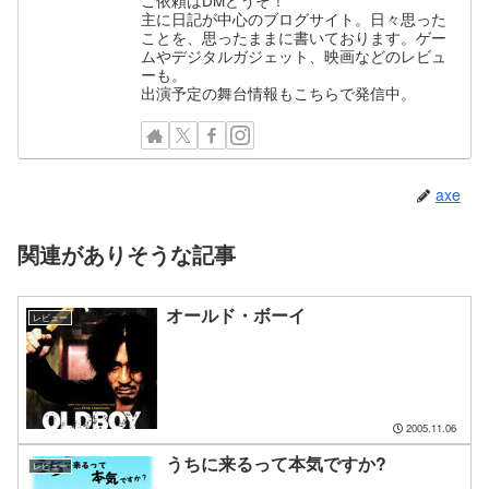
ご依頼はDMどうぞ！
主に日記が中心のブログサイト。日々思った
ことを、思ったままに書いております。ゲー
ムやデジタルガジェット、映画などのレビュ
ーも。
出演予定の舞台情報もこちらで発信中。
axe
関連がありそうな記事
オールド・ボーイ
レビュー
2005.11.06
うちに来るって本気ですか?
レビュー