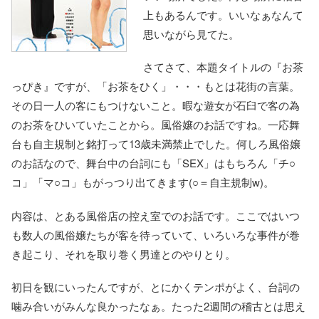
上もあるんです。いいなぁなんて
思いながら見てた。
さてさて、本題タイトルの『お茶
っぴき』ですが、「お茶をひく」・・・もとは花街の言葉。
その日一人の客にもつけないこと。暇な遊女が石臼で客の為
のお茶をひいていたことから。風俗嬢のお話ですね。一応舞
台も自主規制と銘打って13歳未満禁止でした。何しろ風俗嬢
のお話なので、舞台中の台詞にも「SEX」はもちろん「チ○
コ」「マ○コ」もがっつり出てきます(○＝自主規制w)。
内容は、とある風俗店の控え室でのお話です。ここではいつ
も数人の風俗嬢たちが客を待っていて、いろいろな事件が巻
き起こり、それを取り巻く男達とのやりとり。
初日を観にいったんですが、とにかくテンポがよく、台詞の
噛み合いがみんな良かったなぁ。たった2週間の稽古とは思え