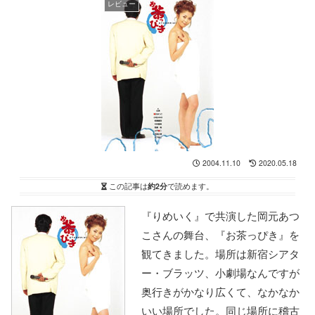
レビュー
2004.11.10
2020.05.18
この記事は
約2分
で読めます。
『りめいく』で共演した岡元あつ
こさんの舞台、『お茶っぴき』を
観てきました。場所は新宿シアタ
ー・ブラッツ、小劇場なんですが
奥行きがかなり広くて、なかなか
いい場所でした。同じ場所に稽古