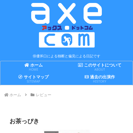
俳優斧口による独断と偏見による日記です
ホーム
このサイトについて
HOME
ABOUT
サイトマップ
過去の出演作
SITEMAP
HISTORY
ホーム
レビュー
お茶っぴき