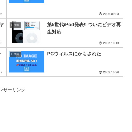
28
2006.09.23
ヤ
第5世代iPod発表!! ついにビデオ再
IT関連
生対応
13
2005.10.13
を
PCウィルスにかもされた
IT関連
17
2009.10.26
ンサーリンク