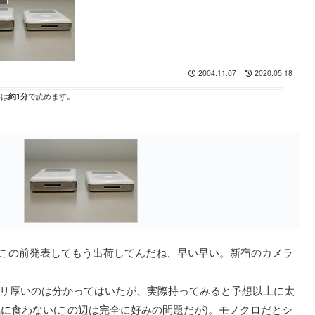
2004.11.07
2020.05.18
事は
約1分
で読めます。
。ついこの前発表してもう出荷してんだね、早い早い。新宿のカメラ
5ミリ厚いのは分かってはいたが、実際持ってみると予想以上に太
に食わない(この辺は完全に好みの問題だが)。モノクロだとシ