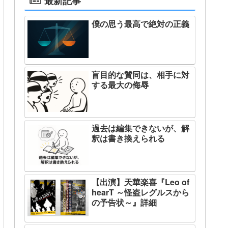
最新記事
僕の思う最高で絶対の正義
盲目的な賛同は、相手に対
する最大の侮辱
過去は編集できないが、解
釈は書き換えられる
【出演】天華楽喜『Leo of
hearT ～怪盗レグルスから
の予告状～』詳細