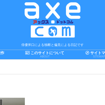
俳優斧口による独断と偏見による日記です
演作
このサイトについて
サイトマ
ABOUT
SITEMA
連