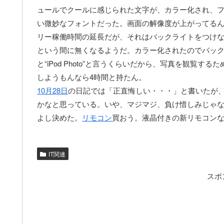
ュールでクールに感じられた文字が、カラー化され、
い微妙なフォントだった。画面の解像度が上がってる
リー稼働時間の延長だが、それはバックライトをつけ
という間に無くなるようだ。カラー化されたのでバッ
と“iPod Photo”と言うくらいだから、写真を観覧
しようもんなら4時間と持たん。
10月28日
の日記では「正直悔しい・・・」と書いたが、
かなと思っている。いや、マジマジ、負け惜しみじゃ
よし決めた。
リモコン
買おう。液晶付きの新リモコンなん
IT関連
スポ