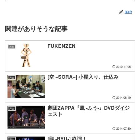
axe
関連がありそうな記事
FUKENZEN
舞台
2010.11.08
[空 −SORA−] 小屋入り、仕込み
舞台
2014.08.19
劇団ZAPPA『風 -ふう-』DVDダイジ
舞台
ェスト
2014.07.30
[龍 -RYU-] 終演！
舞台