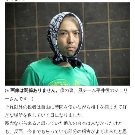
(※
画像は関係ありません。
僕の裏、風チーム平井役のジョリ
ーさんです。)
それ以外の役者は自由に時間を使いながら相手を捕まえて好
きな場所を返していく日になりました。
残念ながら来ると思っていた追加の台本は来なかったけど
も、反面、今までもらっている部分の稽古がよく出来たと思