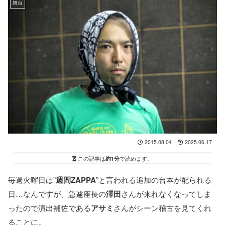
舞台
2015.08.04
2025.06.17
この記事は
約1分
で読めます。
毎週火曜日は”
週間ZAPPA
”と言われる追加の台本が配られる
日…なんですが、急遽座長の
澤田
さんが来れなくなってしま
ったので演出補佐である
アサミ
さんがシーン稽古を見てくれ
ることに。