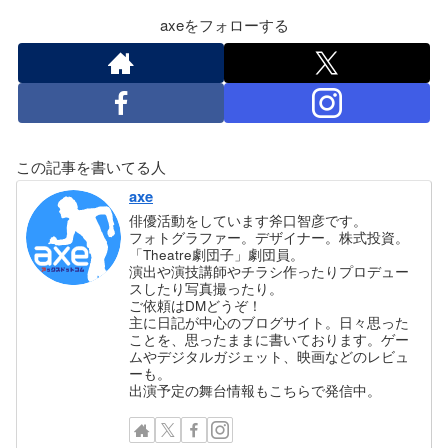
axeをフォローする
この記事を書いてる人
axe
俳優活動をしています斧口智彦です。
フォトグラファー。デザイナー。株式投資。
「Theatre劇団子」劇団員。
演出や演技講師やチラシ作ったりプロデュー
スしたり写真撮ったり。
ご依頼はDMどうぞ！
主に日記が中心のブログサイト。日々思った
ことを、思ったままに書いております。ゲー
ムやデジタルガジェット、映画などのレビュ
ーも。
出演予定の舞台情報もこちらで発信中。