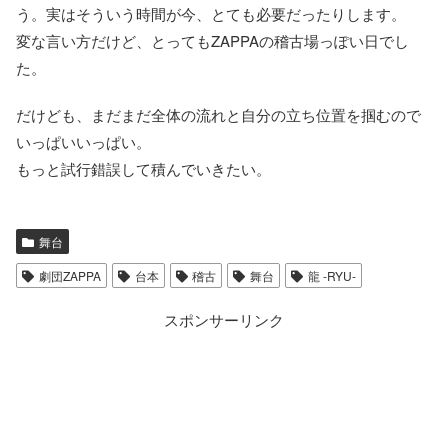
う。実はそういう時間が今、とても必要だったりします。
変な言い方だけど、とってもZAPPAの稽古場っぽい日でし
た。
だけども、まだまだ全体の流れと自分の立ち位置を掴むので
いっぱいいっぱい。
もっと試行錯誤して積んでいきたい。
舞台
劇団ZAPPA
台本
稽古
舞台
龍 -RYU-
スポンサーリンク