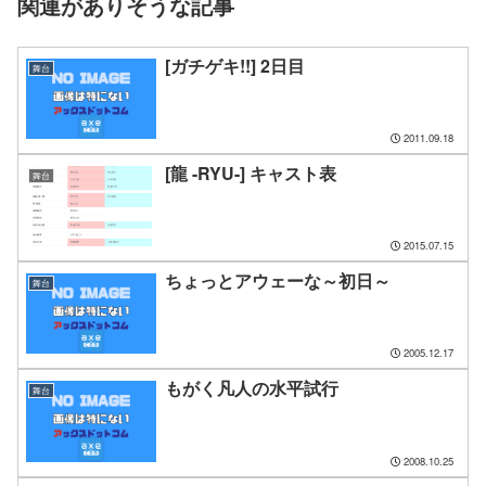
関連がありそうな記事
[ガチゲキ!!] 2日目
舞台
2011.09.18
[龍 -RYU-] キャスト表
舞台
2015.07.15
ちょっとアウェーな～初日～
舞台
2005.12.17
もがく凡人の水平試行
舞台
2008.10.25