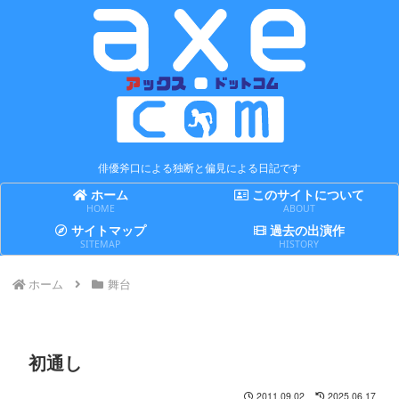
俳優斧口による独断と偏見による日記です
ホーム
このサイトについて
HOME
ABOUT
サイトマップ
過去の出演作
SITEMAP
HISTORY
ホーム
舞台
初通し
2011.09.02
2025.06.17