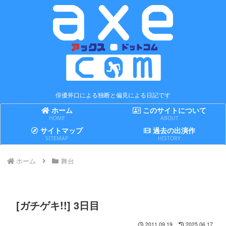
俳優斧口による独断と偏見による日記です
ホーム
このサイトについて
HOME
ABOUT
サイトマップ
過去の出演作
SITEMAP
HISTORY
ホーム
舞台
[ガチゲキ!!] 3日目
2011.09.19
2025.06.17