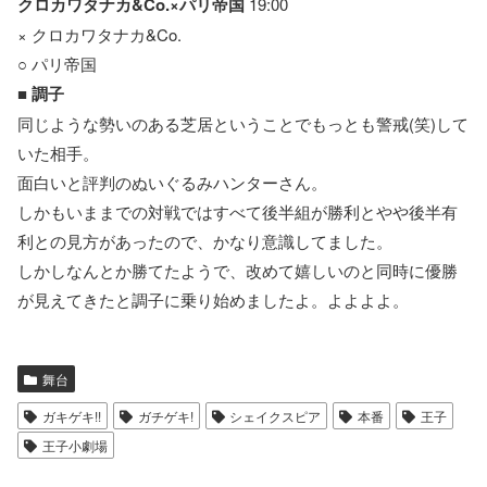
クロカワタナカ&Co.×パリ帝国
19:00
× クロカワタナカ&Co.
○ パリ帝国
■
調子
同じような勢いのある芝居ということでもっとも警戒(笑)して
いた相手。
面白いと評判のぬいぐるみハンターさん。
しかもいままでの対戦ではすべて後半組が勝利とやや後半有
利との見方があったので、かなり意識してました。
しかしなんとか勝てたようで、改めて嬉しいのと同時に優勝
が見えてきたと調子に乗り始めましたよ。よよよよ。
舞台
ガキゲキ!!
ガチゲキ!
シェイクスピア
本番
王子
王子小劇場