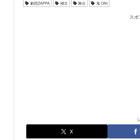
劇団ZAPPA
稽古
舞台
鬼 ONI
スポ
X