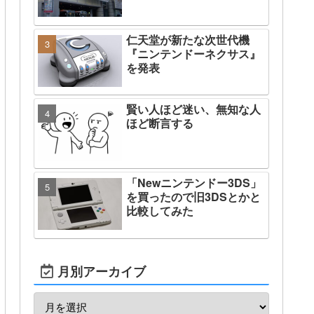
仁天堂が新たな次世代機
『ニンテンドーネクサス』
を発表
賢い人ほど迷い、無知な人
ほど断言する
「Newニンテンドー3DS」
を買ったので旧3DSとかと
比較してみた
月別アーカイブ