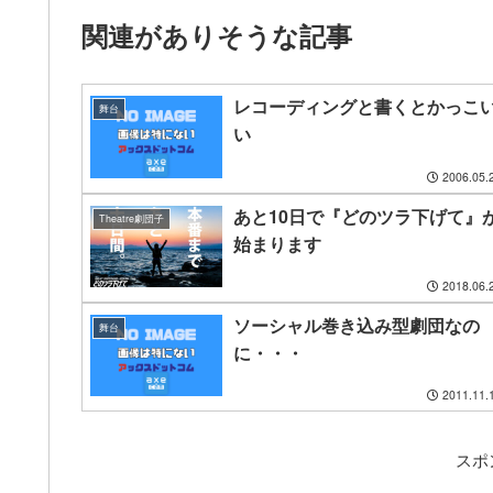
関連がありそうな記事
レコーディングと書くとかっこ
舞台
い
2006.05.
あと10日で『どのツラ下げて』
Theatre劇団子
始まります
2018.06.
ソーシャル巻き込み型劇団なの
舞台
に・・・
2011.11.
スポ