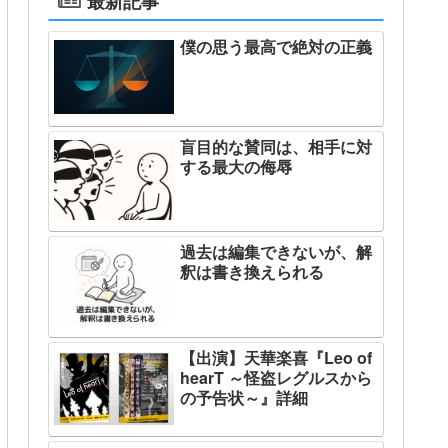
最新記事
僕の思う最高で絶対の正義
盲目的な賛同は、相手に対
する最大の侮辱
過去は編集できないが、解
釈は書き換えられる
【出演】天華楽喜『Leo of
hearT ～怪盗レグルスから
の予告状～』詳細