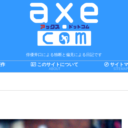
俳優斧口による独断と偏見による日記です
演作
このサイトについて
サイトマ
ABOUT
SITEMA