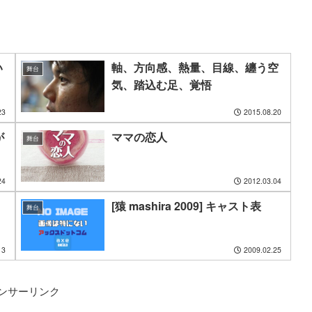
い
軸、方向感、熱量、目線、纏う空
舞台
気、踏込む足、覚悟
23
2015.08.20
が
ママの恋人
舞台
24
2012.03.04
[猿 mashira 2009] キャスト表
舞台
13
2009.02.25
ンサーリンク