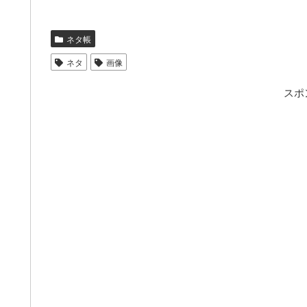
ネタ帳
ネタ
画像
スポ