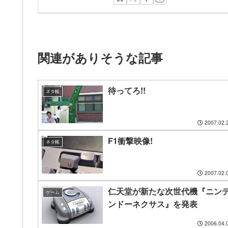
関連がありそうな記事
待ってろ!!
ネタ帳
2007.02.
F1衝撃映像!
ネタ帳
2007.02.
仁天堂が新たな次世代機『ニン
ゲーム
ンドーネクサス』を発表
2006.04.