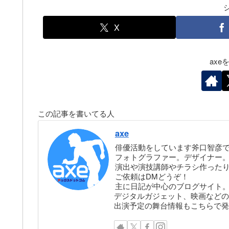
X
ax
この記事を書いてる人
axe
俳優活動をしています斧口智彦
フォトグラファー。デザイナー。株
演出や演技講師やチラシ作った
ご依頼はDMどうぞ！
主に日記が中心のブログサイト
デジタルガジェット、映画などの
出演予定の舞台情報もこちらで発