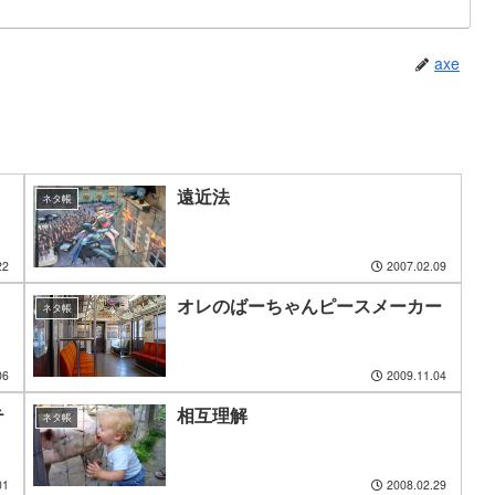
axe
遠近法
ネタ帳
22
2007.02.09
オレのばーちゃんピースメーカー
ネタ帳
06
2009.11.04
テ
相互理解
ネタ帳
01
2008.02.29