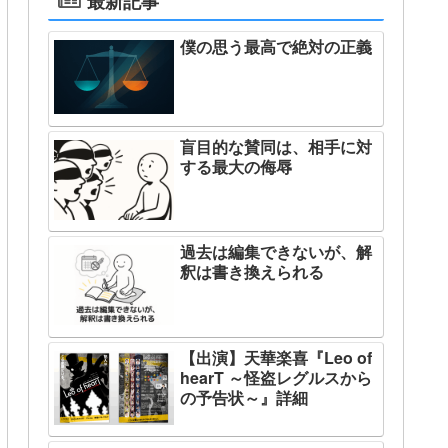
最新記事
僕の思う最高で絶対の正義
盲目的な賛同は、相手に対
する最大の侮辱
過去は編集できないが、解
釈は書き換えられる
【出演】天華楽喜『Leo of
hearT ～怪盗レグルスから
の予告状～』詳細