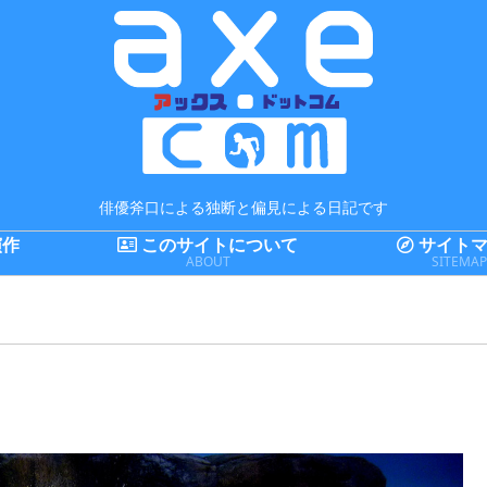
俳優斧口による独断と偏見による日記です
演作
このサイトについて
サイトマ
ABOUT
SITEMA