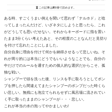
この記事は
約1分
で読めます。
ある時、すごくうまい例えを聞いて思わず「ナルホド」と唸
ってしまったんだけど、いざネタにしようと思ったら、これ
がどうしても思いだせない。それからキーボードに指を置い
たまま3分くらい考えたあと、その程度のことなんだと見切り
を付けて忘れたことにしました。
自分自身に理由を付けて何かを納得させるって悲しいね。そ
れが周り的には本当にどうでもいいようなことでも、自分の
中だけでのルールを通すための個人的な選択だからこそ、孤
独な戦い。
シャンプーで頭を洗った後、リンスを手に取ろうとしてポン
プを押したら間違えてまたシャンプーのポンプだった時くら
い悲しい。無残にも泡立てられもせずに風呂場に流されてい
く手に取ったままのシャンプーが・・・悲しい。
これが本当の水の泡ってやかましいわ!