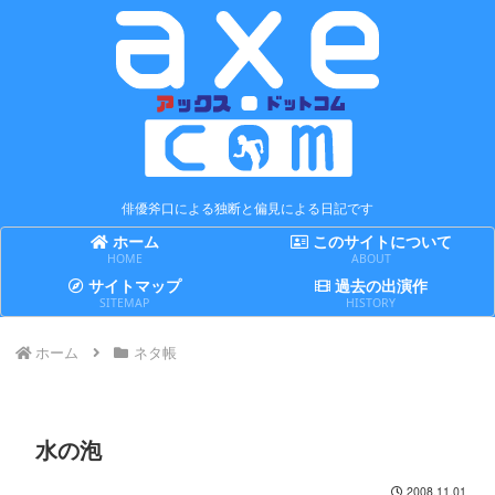
俳優斧口による独断と偏見による日記です
ホーム
このサイトについて
HOME
ABOUT
サイトマップ
過去の出演作
SITEMAP
HISTORY
ホーム
ネタ帳
水の泡
2008.11.01