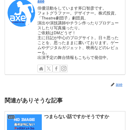
axe
俳優活動をしています斧口智彦です。
フォトグラファー。デザイナー。株式投資。
「Theatre劇団子」劇団員。
演出や演技講師やチラシ作ったりプロデュー
スしたり写真撮ったり。
ご依頼はDMどうぞ！
主に日記が中心のブログサイト。日々思った
ことを、思ったままに書いております。ゲー
ムやデジタルガジェット、映画などのレビュ
ーも。
出演予定の舞台情報もこちらで発信中。
axe
関連がありそうな記事
つまらない話ですかそうですか
word