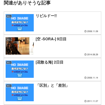
関連がありそうな記事
リビルドー!!
舞台
2008.11.09
[空 -SORA-] 9日目
舞台
2014.08.29
[花散る海] 2日目
舞台
2008.11.14
「区別」と「差別」
舞台
2011.11.07