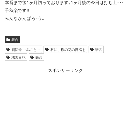
本番まで後1ヶ月切っております｡1ヶ月後の今日は打ち上･･･
千秋楽です!!
みんながんばろｰう｡
舞台
劇団命 ～みこと～
君に、桜の花の祝福を
稽古
稽古日記
舞台
スポンサーリンク