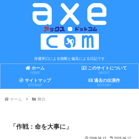
俳優斧口による独断と偏見による日記です
ホーム
このサイトについて
HOME
ABOUT
サイトマップ
過去の出演作
SITEMAP
HISTORY
ホーム
舞台
「作戦：命を大事に」
2008.06.13
2025.06.17