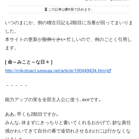
この記事は
約1分
で読めます。
いつのまにか、例の稽古日記も2順目に当番が回ってまいりま
した。
本サイトの更新が
面倒くさい
忙しいので、例のごとく引用し
ます。
[ 命～みこと～な日々 ]
http://mikotoact.seesaa.net/article/100449434.html
－－－－－
能力アップの実を全部主人公に使う､axeです｡
ああ､早くも2順目ですか｡
みんな､休まずにきっちりと書いてくれるおかげで､妙な責任
感がわいてきて自分の番で途切れさせるわけには行かなくな
りました｡