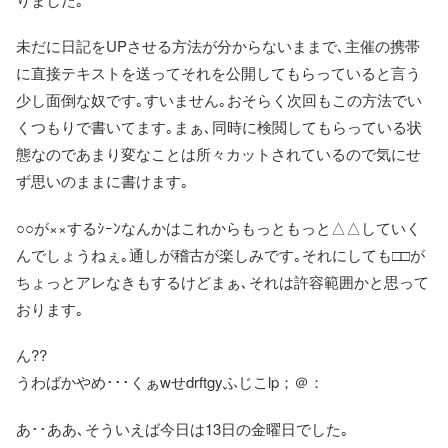
未だに日記をUPさせる方法が分からないままで､主催の携帯
に直接テキストを送ってそれを公開してもらっていると言う
少し面倒な奴です｡すいません｡おそらく次回もこの方法でい
くつもりで書いてます｡まぁ､同時に検閲してもらっている状
態なのであまり変なことは所々カットされているので気にせ
ず思いのままに書けます｡
○○が××するｼｰﾝなんかはこれからもっともっと△△していく
んでしょうねぇ｡通しが稽古が楽しみです｡それにしても□□が
ちょっとアレなきもするけどまぁ､それは許容範囲かと思って
おります｡
ん??
うわばかやめ･･･くぁwせdrftgyふじこlp；＠：
あ･･ああ､そういえば今日は13日の金曜日でした｡