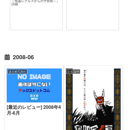
～怪盗レグルスからの予告状～』
言
詳細
2008-06
まとめてみた
レビュー
[最近のレビュー] 2008年4
月-6月