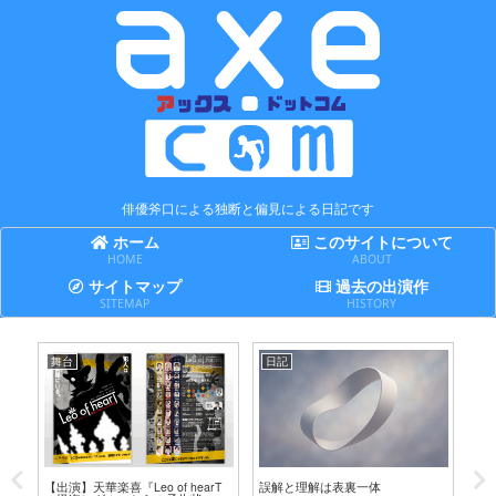
俳優斧口による独断と偏見による日記です
ホーム
このサイトについて
HOME
ABOUT
サイトマップ
過去の出演作
SITEMAP
HISTORY
舞台
日記
日
テ
【出演】天華楽喜『Leo of hearT
誤解と理解は表裏一体
賢