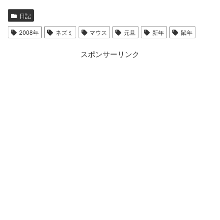
日記
2008年
ネズミ
マウス
元旦
新年
鼠年
スポンサーリンク