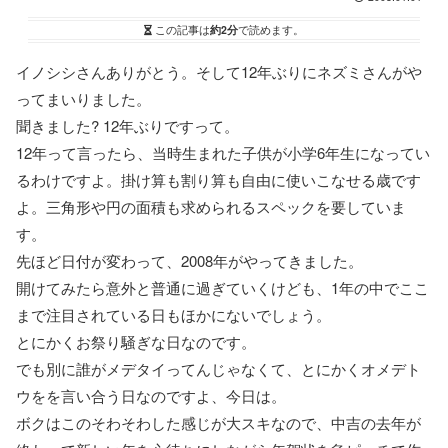
この記事は
約2分
で読めます。
イノシシさんありがとう。そして12年ぶりにネズミさんがや
ってまいりました。
聞きました? 12年ぶりですって。
12年って言ったら、当時生まれた子供が小学6年生になってい
るわけですよ。掛け算も割り算も自由に使いこなせる歳です
よ。三角形や円の面積も求められるスペックを要していま
す。
先ほど日付が変わって、2008年がやってきました。
開けてみたら意外と普通に過ぎていくけども、1年の中でここ
まで注目されている日もほかにないでしょう。
とにかくお祭り騒ぎな日なのです。
でも別に誰がメデタイってんじゃなくて、とにかくオメデト
ウをを言い合う日なのですよ、今日は。
ボクはこのそわそわした感じが大スキなので、中吉の去年が