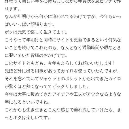
終わって新しい年を心待ちにしながら年賀状を急ピッチで作
ります。
なんか年明けから何かに追われてるわけですが、今年もいっ
ぱいいっぱい頑張ります。
ボクは元気で楽しく生きてます。
こうやって年明けと同時にサイトを更新できるという何気な
いことを続けてこれたのも、なんとなく通勤時間や暇なとき
に覗いていた皆様のおかげです。
このサイトともども、今年もよろしくお願いいたします!
先ほど外に出る用事があってカイロを使っていたんですが、
それを忘れていてジャケットのポケットから出てきたカイロ
が驚くほど熱くなっててビックリしました。
今年は大事に暖めてきたアイデアや工夫がアツクなるような
年になるといいですね。
これからも生き生きとこんな感じで垂れ流していけたら、き
っとボクは楽しいです。