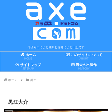
俳優斧口による独断と偏見による日記です
ホーム
このサイトについて
HOME
ABOUT
サイトマップ
過去の出演作
SITEMAP
HISTORY
ホーム
舞台
黒江大介