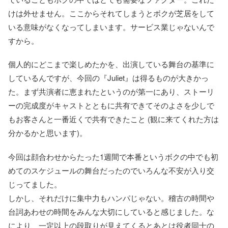
けは外せません。ここからそれてしまうとボクが芝居をして
いる意味がなくなってしまいます。サービス業じゃないんで
すから。
個人的にどこまで楽しめたかを、出演している舞台の基準に
しているんですが、今回の『Juliet』は得るものが大きかっ
た。まず共演者に恵まれたというのが第一にあり、ストーリ
ーの完成度がキャストとともに共有できてそのよさを少しで
もお客さんと一番近くで共有できたこと (観に来てくれた方は
分かるかと思います)。
今回は顔合わせからたった1週間で本番というボクの中でも初
めてのスケジュールの舞台だったのでいろんな不安が入り交
じってました。
しかし、それだけに集中力もハンパじゃない。稽古の時間や
台詞あわせの時間をみんな大切にしていると感じました。な
により、一定以上の段取りが見えてくるとあとは役者同士の