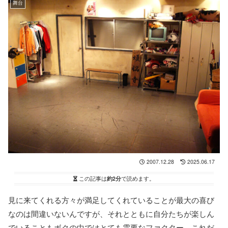
舞台
2007.12.28
2025.06.17
この記事は
約2分
で読めます。
見に来てくれる方々が満足してくれていることが最大の喜び
なのは間違いないんですが、それとともに自分たちが楽しん
でいることもボクの中ではとても需要なファクター。これだ