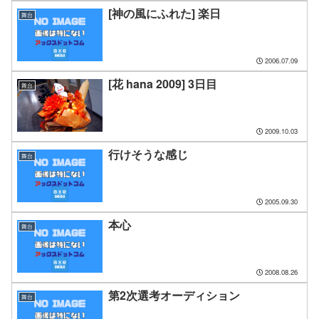
[神の風にふれた] 楽日
舞台
2006.07.09
[花 hana 2009] 3日目
舞台
2009.10.03
行けそうな感じ
舞台
2005.09.30
本心
舞台
2008.08.26
第2次選考オーディション
舞台