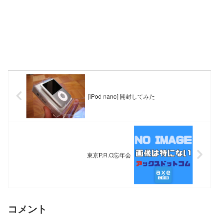
[iPod nano] 開封してみた
東京P.R.O忘年会
コメント