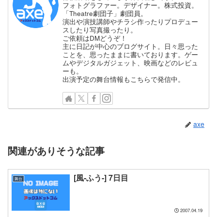
フォトグラファー。デザイナー。株式投資。
「Theatre劇団子」劇団員。
演出や演技講師やチラシ作ったりプロデュー
スしたり写真撮ったり。
ご依頼はDMどうぞ！
主に日記が中心のブログサイト。日々思った
ことを、思ったままに書いております。ゲー
ムやデジタルガジェット、映画などのレビュ
ーも。
出演予定の舞台情報もこちらで発信中。
axe
関連がありそうな記事
[風-ふう-] 7日目
舞台
2007.04.19