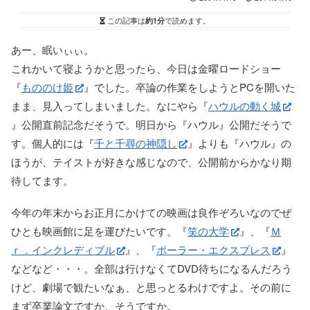
この記事は
約1分
で読めます。
あー、眠いぃぃ。
これかいて寝ようかと思ったら、今日は金曜ロードショー
『
もののけ姫
』でした。卒論の作業をしようとPCを開いた
まま、見入ってしまいました。なにやら『
ハウルの動く城
』公開直前記念だそうで。明日から『ハウル』公開だそうで
す。個人的には『
千と千尋の神隠し
』よりも『ハウル』の
ほうが、テイストが好きな感じなので、公開前からかなり期
待してます。
今年の年末からお正月にかけての映画は良作ぞろいなのでぜ
ひとも映画館に足を運びたいです。『
笑の大学
』、『
Ｍ
ｒ．インクレディブル
』、『
ポーラー・エクスプレス
』
などなど・・・。全部は行けなくてDVD待ちになるんだろう
けど、劇場で観たいなぁ、と思っとるわけですよ。その前に
まず卒業論文ですか、そうですか。