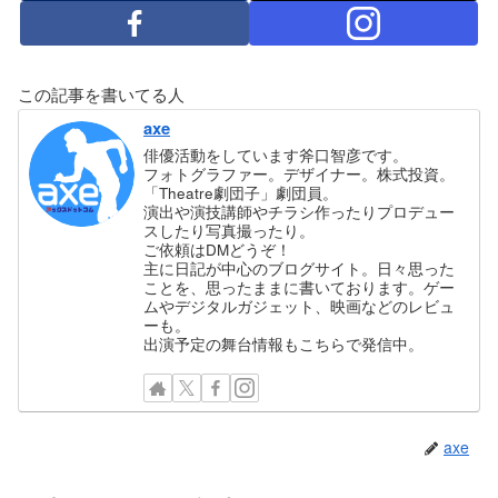
この記事を書いてる人
axe
俳優活動をしています斧口智彦です。
フォトグラファー。デザイナー。株式投資。
「Theatre劇団子」劇団員。
演出や演技講師やチラシ作ったりプロデュー
スしたり写真撮ったり。
ご依頼はDMどうぞ！
主に日記が中心のブログサイト。日々思った
ことを、思ったままに書いております。ゲー
ムやデジタルガジェット、映画などのレビュ
ーも。
出演予定の舞台情報もこちらで発信中。
axe