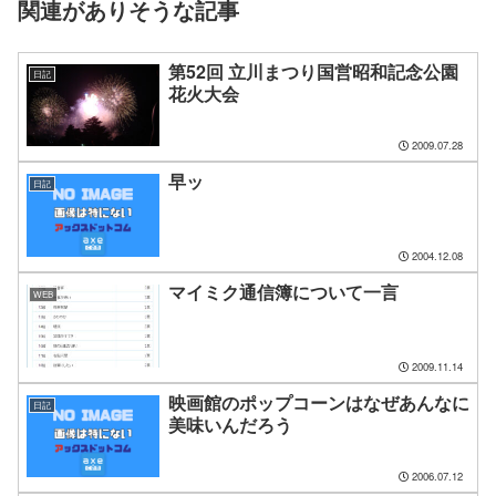
関連がありそうな記事
第52回 立川まつり国営昭和記念公園
日記
花火大会
2009.07.28
早ッ
日記
2004.12.08
マイミク通信簿について一言
WEB
2009.11.14
映画館のポップコーンはなぜあんなに
日記
美味いんだろう
2006.07.12