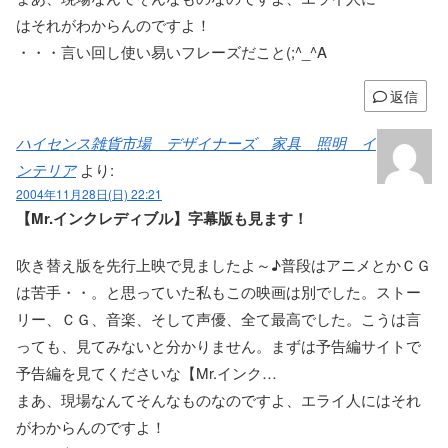
はそれがわからんのですよ！
・・・言い回し使い易いフレーズだこと(;^_^A
返信
ハイセンス雑貨市場 デザイナーズ 家具 照明 イ
ンテリア
より:
2004年11月28日(日) 22:21
【Mr.インクレディブル】字幕版も見ます！
吹き替え版を先行上映で見ましたよ～♪普段はアニメとかＣＧ
は苦手・・。と思っていた私もこの映画は別でした。ストー
リー、ＣＧ、音楽、そして声優、全て最高でした。こうは言
っても、見てみないと分かりません。まずは予告編サイトで
予告編を見てくださいな【Mr.インク…
まあ、現場なんてそんなものなのですよ、エライ人にはそれ
がわからんのですよ！