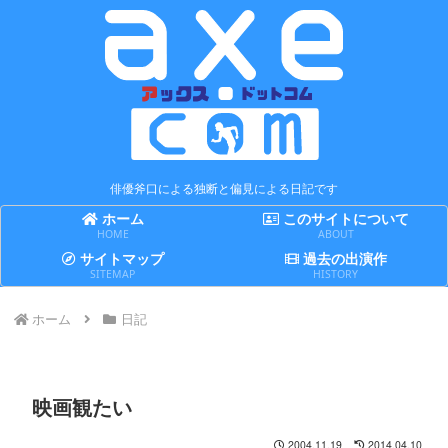
俳優斧口による独断と偏見による日記です
ホーム
このサイトについて
HOME
ABOUT
サイトマップ
過去の出演作
SITEMAP
HISTORY
ホーム
日記
映画観たい
2004.11.19
2014.04.10