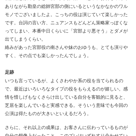
ありながら勤皇の総帥宮部の側にいるというなかなかのワル
モノでございましたよ。こっちの役は演じていて楽しかった
です。台詞の言い方、ニュアンスもどんどん策略家っぽくな
ってしまい、本番中日くらいに「宮部より悪そう」とダメが
出てしまうくらい。
絡みがあった宮部役の南さんや妹のおゆうも、とても演りや
すく、その点でも楽しかったんでしょう。
足跡
いつも言っているが、よくさわやか系の役を当てられるの
で、最近はいろいろなタイプの役をもらえるのが嬉しい。感
情を惜しげもなくさらけ出している自分を客観的に見ると、
芝居を楽しんでいると実感できる。そういう意味でも今回の
公演は得たものが大きいといえるだろう。
さらに、それ以上の成果は、お客さんに伝わっているものが
自分の想像上だったこと。このズレはいずれすり合わせてい