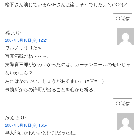
松下さん演じているAXEさんは楽しそうでしたよ＼(^O^)／
返信
桃
より:
2007年5月18日(金) 12:21
ワルノリうけたｗ
写真満載だね～～～。
実際喜三郎がかわいかったのは、カーテンコールのせいじゃ
ないかしら？
あれはかわいい。しょうがあるまい+（≡▽≡ ）
事務所からの許可が出ることを心から祈る。
返信
げん
より:
2007年5月18日(金) 16:54
早太郎はかわいいと評判だったね。