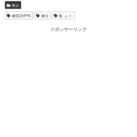
舞台
劇団ZAPPA
舞台
風 -ふう-
スポンサーリンク