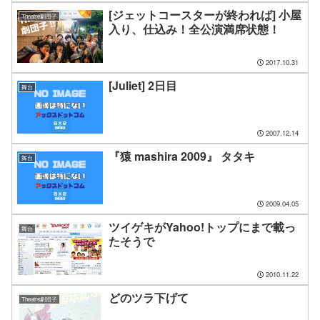
[ジェットコースターが終われば] 小屋
Theatre劇団子
入り、仕込み！全公演満席状態！
2017.10.31
[Juliet] 2日目
舞台
2007.12.14
『猿 mashira 2009』 タタキ
舞台
2009.04.05
ツイゲキがYahoo!トップにまで載っ
舞台
たそうで
2010.11.22
どのツラ下げて
Theatre劇団子