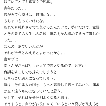
観ていてとても真直ぐで純真な
青年だった。。
僕がみて心残りは、最期かな。。
もちょいもっていけたな。。
あれでも純粋さがでて良かったんだけど、勢いだけで、覚悟
とその裏での人生への名残、重みをかみ締めて逝ってほしか
った。。
ほんの一瞬でいいんだが
それがチラとみえるとよかったかな。。
喜サブは
南さんがさっぱりした人間で悪人やるので、片方が
台詞をすこしでも揉んでしまうと
ねちっこい悪人になってしまう。
俺は、その悪人台詞を、もっと高揚して言ってみたら、印象
は全く違うものになっていたと思う。
そして、それは多分評判よくなると思う。
そうすると、自分がお役に立てているという喜びが見えるか