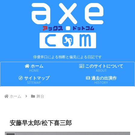
俳優斧口による独断と偏見による日記です
ホーム
このサイトについて
HOME
ABOUT
サイトマップ
過去の出演作
SITEMAP
HISTORY
ホーム
舞台
安藤早太郎/松下喜三郎