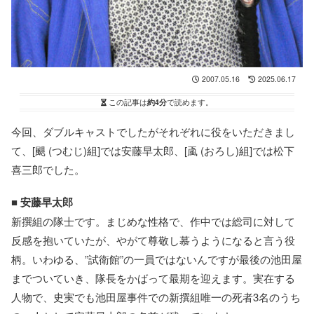
2007.05.16
2025.06.17
この記事は
約4分
で読めます。
今回、ダブルキャストでしたがそれぞれに役をいただきまし
て、[颶 (つむじ)組]では安藤早太郎、[颪 (おろし)組]では松下
喜三郎でした。
■
安藤早太郎
新撰組の隊士です。まじめな性格で、作中では総司に対して
反感を抱いていたが、やがて尊敬し慕うようになると言う役
柄。いわゆる、”試衛館”の一員ではないんですが最後の池田屋
までついていき、隊長をかばって最期を迎えます。実在する
人物で、史実でも池田屋事件での新撰組唯一の死者3名のうち