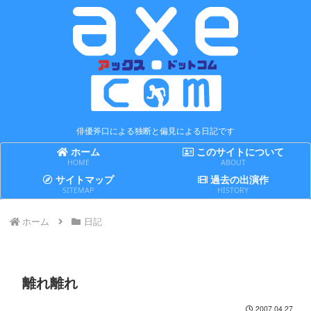
俳優斧口による独断と偏見による日記です
ホーム
このサイトについて
HOME
ABOUT
サイトマップ
過去の出演作
SITEMAP
HISTORY
ホーム
日記
離れ離れ
2007.04.27