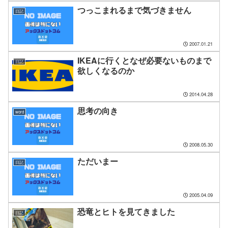
つっこまれるまで気づきません
日記
2007.01.21
IKEAに行くとなぜ必要ないものまで
日記
欲しくなるのか
2014.04.28
思考の向き
word
2008.05.30
ただいまー
日記
2005.04.09
恐竜とヒトを見てきました
日記