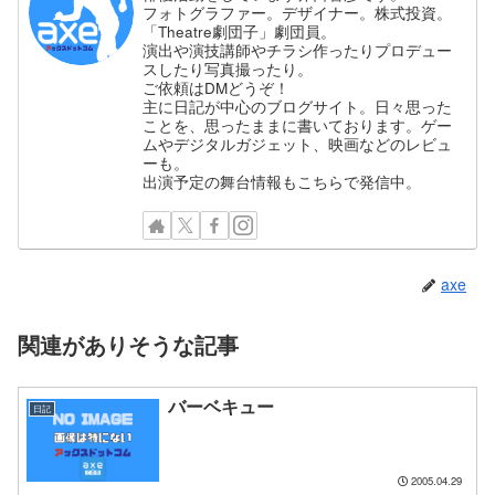
フォトグラファー。デザイナー。株式投資。
「Theatre劇団子」劇団員。
演出や演技講師やチラシ作ったりプロデュー
スしたり写真撮ったり。
ご依頼はDMどうぞ！
主に日記が中心のブログサイト。日々思った
ことを、思ったままに書いております。ゲー
ムやデジタルガジェット、映画などのレビュ
ーも。
出演予定の舞台情報もこちらで発信中。
axe
関連がありそうな記事
バーベキュー
日記
2005.04.29