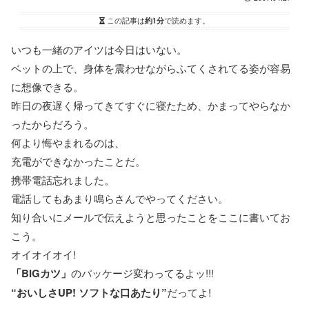
この記事は
約1分
で読めます。
いつも一緒のアイツは今日はいない。
ベットの上で、身体を震わせながらふてくされてる姿が容易
に想像できる。
昨日の夜遅く帰ってきてすぐに寝たため、かまってやらなか
ったからだろう。
何より悔やまれるのは、
充電ができなかったことだ。
携帯電話忘れました。
電話してもあまり鳴らさんでやってください。
知り合いにメールで伝えようと思ったことをここに書いてお
こう。
オイオイオイ!
「BIGカツ」
のパッケージ変わってるよッ!!!
“おいしさUP! ソフトな口あたり”
だってよ!