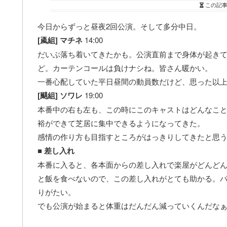
この記
今日からずっと昼夜2回公演。そして多分中日。
[颪組] マチネ
14:00
だいぶ落ち着いてきたかも。公演直前まで身体が起き
ど。カーテンコールは負けナシね。皆さん暖かい。
一番心配していた平日昼間の動員数だけど、思った以
[颶組] ソワレ
19:00
本番中の右も左も、この時にこのキャストはどんなこ
裕ができて芝居に集中できるようになってきた。
感情の作り方も目指すところがはっきりしてきたと思
■ 差し入れ
本番に入ると、各本面からの差し入れで楽屋がどんど
と飯を食べないので、この差し入れがとても助かる。
りがたい。
でも公演が始まると体重はだんだん減っていくんだな