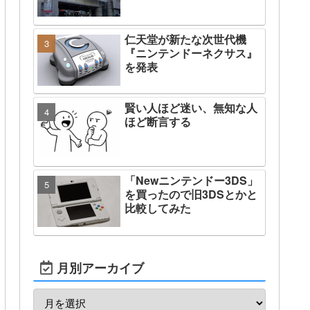
仁天堂が新たな次世代機
『ニンテンドーネクサス』
を発表
賢い人ほど迷い、無知な人
ほど断言する
「Newニンテンドー3DS」
を買ったので旧3DSとかと
比較してみた
月別アーカイブ