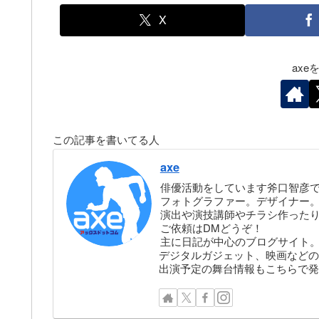
X
ax
この記事を書いてる人
axe
俳優活動をしています斧口智彦
フォトグラファー。デザイナー。株
演出や演技講師やチラシ作った
ご依頼はDMどうぞ！
主に日記が中心のブログサイト
デジタルガジェット、映画などの
出演予定の舞台情報もこちらで発