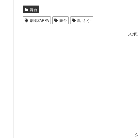
舞台
劇団ZAPPA
舞台
風 -ふう-
スポ