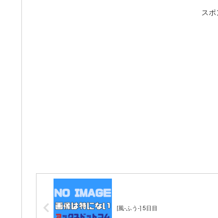
スポ
[風-ふう-] 5日目