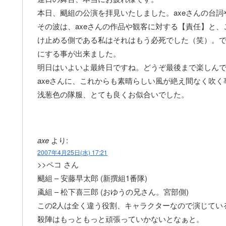
本日、颶組の公演を拝見いたしました。axeさんの台
その波は、axeさんの作品や観客に対する【責任】と
け止める側である私はそれはもう必死でした（笑）。
にする事が出来ました。
明日はいよいよ最終日ですね。どうぞ最後まで楽しん
axeさんに、これからも素晴らしい風が絶え間なく吹
浅葱色の隊服、とても良くお似合いでした。
axe
より:
2007年4月25日(水) 17:21
>>ペコ さん
颶組 – 安藤早太郎 (新撰組1番隊)
颪組 – 松下喜三郎 (おゆうの兄さん。宮部側)
この2人は全く違う役割、キャラクターなので演じてい
殺陣はもっともっと頑張っていかないとなぁと。