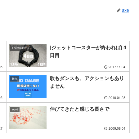
axe
[ジェットコースターが終われば] 4
Theatre劇団子
日目
05
2017.11.04
歌もダンスも、アクションもあり
舞台
ません
05
2010.01.28
伸びてきたと感じる長さで
word
27
2009.08.04