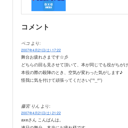
コメント
ペコ
より:
2007年4月21日(土) 17:22
舞台お疲れさまです☆彡
どちらの回も見させて頂いて、本が同じでも役がちがけ
本役の際の殺陣のとき、空気が変わった気がします♪
怪我に気を付けて頑張ってください(*^_^*)
藤宮 りん
より:
2007年4月21日(土) 21:22
axeさん こんばんは。
連日の舞台、本当にお疲れ様です。