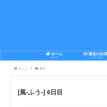
ホーム
過去の出
HOME
HISTORY
ホーム
舞台
[風-ふう-] 6日目