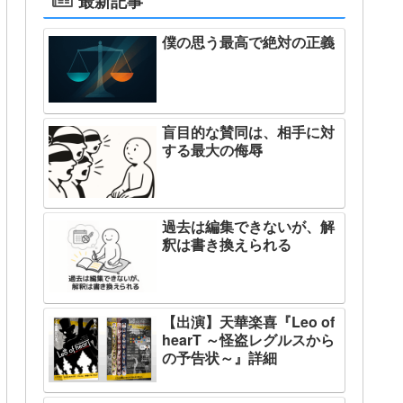
最新記事
僕の思う最高で絶対の正義
盲目的な賛同は、相手に対
する最大の侮辱
過去は編集できないが、解
釈は書き換えられる
【出演】天華楽喜『Leo of
hearT ～怪盗レグルスから
の予告状～』詳細