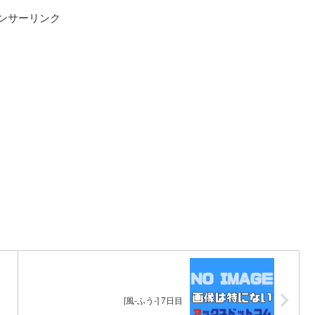
ンサーリンク
[風-ふう-] 7日目