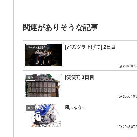
関連がありそうな記事
[どのツラ下げて] 2日目
Theatre劇団子
2018.07.
[笑笑7] 3日目
舞台
2006.10.
風 -ふう-
舞台
2013.07.