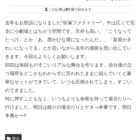
この記事は
約1分
で読めます。
去年もお世話になりました”笹塚ファクトリー”。中は広くて完
全に小劇場とはちがう空間です。天井も高い。「こうなって
たっけ」とか「あ、席がひな壇になったんだ」、「楽屋がき
れいになってる」とか言いながら去年の感覚を思い出してい
きます。今回もよろしくお願いします。
SSDは毎回ものすごいリアルな舞台を作ります。自分達の立
つ場所をどこかもわからずに言われたままに組んでいくと豪
華なセットができていて、いつも圧倒されてしまう。すごい
のできました。
特に押すこともなく、いつもよりも余裕を持って場当たりへ
行けました。明日は残りの場当たりとゲネ→本番です。明日
本番かー!!
舞台