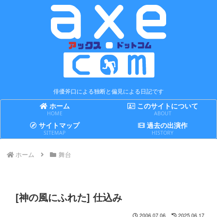
俳優斧口による独断と偏見による日記です
ホーム
このサイトについて
HOME
ABOUT
サイトマップ
過去の出演作
SITEMAP
HISTORY
ホーム
舞台
[神の風にふれた] 仕込み
2006.07.06
2025.06.17