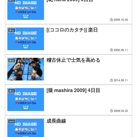
2009.10.05
[(ココロのカタチ)] 楽日
舞台
2006.06.11
稽古休止で士気を高める
舞台
2014.08.11
[猿 mashira 2009] 4日目
舞台
2009.04.20
成長曲線
word