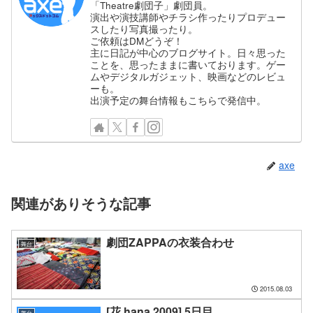
「Theatre劇団子」劇団員。
演出や演技講師やチラシ作ったりプロデュー
スしたり写真撮ったり。
ご依頼はDMどうぞ！
主に日記が中心のブログサイト。日々思った
ことを、思ったままに書いております。ゲー
ムやデジタルガジェット、映画などのレビュ
ーも。
出演予定の舞台情報もこちらで発信中。
axe
関連がありそうな記事
劇団ZAPPAの衣装合わせ
舞台
2015.08.03
[花 hana 2009] 5日目
舞台