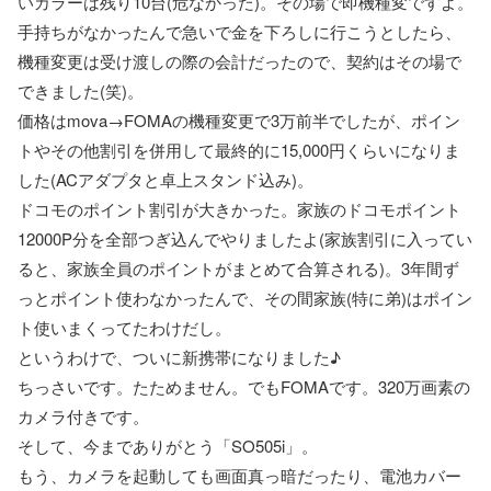
いカラーは残り10台(危なかった)。その場で即機種変ですよ。
手持ちがなかったんで急いで金を下ろしに行こうとしたら、
機種変更は受け渡しの際の会計だったので、契約はその場で
できました(笑)。
価格はmova→FOMAの機種変更で3万前半でしたが、ポイン
トやその他割引を併用して最終的に15,000円くらいになりま
した(ACアダプタと卓上スタンド込み)。
ドコモのポイント割引が大きかった。家族のドコモポイント
12000P分を全部つぎ込んでやりましたよ(家族割引に入ってい
ると、家族全員のポイントがまとめて合算される)。3年間ず
っとポイント使わなかったんで、その間家族(特に弟)はポイン
ト使いまくってたわけだし。
というわけで、ついに新携帯になりました♪
ちっさいです。たためません。でもFOMAです。320万画素の
カメラ付きです。
そして、今までありがとう「SO505i」。
もう、カメラを起動しても画面真っ暗だったり、電池カバー