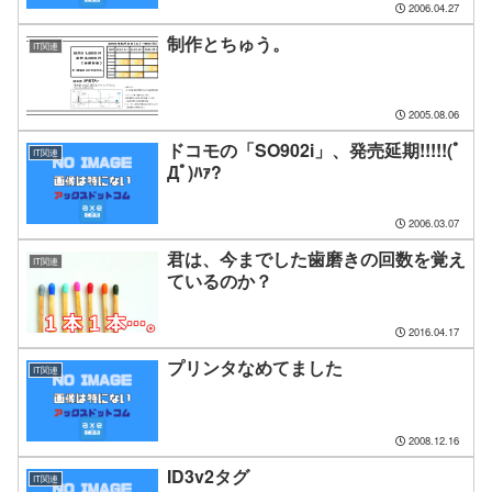
2006.04.27
制作とちゅう。
IT関連
2005.08.06
ドコモの「SO902i」、発売延期!!!!!(ﾟ
IT関連
Дﾟ)ﾊｧ?
2006.03.07
君は、今までした歯磨きの回数を覚え
IT関連
ているのか？
2016.04.17
プリンタなめてました
IT関連
2008.12.16
ID3v2タグ
IT関連