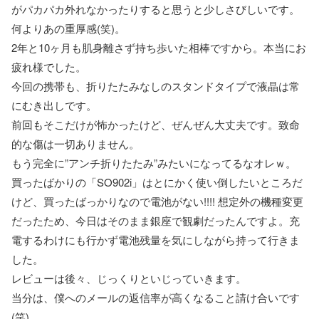
がパカパカ外れなかったりすると思うと少しさびしいです。
何よりあの重厚感(笑)。
2年と10ヶ月も肌身離さず持ち歩いた相棒ですから。本当にお
疲れ様でした。
今回の携帯も、折りたたみなしのスタンドタイプで液晶は常
にむき出しです。
前回もそこだけが怖かったけど、ぜんぜん大丈夫です。致命
的な傷は一切ありません。
もう完全に”アンチ折りたたみ”みたいになってるなオレｗ。
買ったばかりの「SO902i」はとにかく使い倒したいところだ
けど、買ったばっかりなので電池がない!!!! 想定外の機種変更
だったため、今日はそのまま銀座で観劇だったんですよ。充
電するわけにも行かず電池残量を気にしながら持って行きま
した。
レビューは後々、じっくりといじっていきます。
当分は、僕へのメールの返信率が高くなること請け合いです
(笑)。