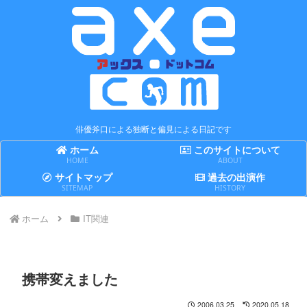
俳優斧口による独断と偏見による日記です
ホーム
このサイトについて
HOME
ABOUT
サイトマップ
過去の出演作
SITEMAP
HISTORY
ホーム
IT関連
携帯変えました
2006.03.25
2020.05.18