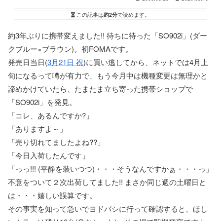
この記事は
約2分
で読めます。
約3年ぶりに携帯変えました!! 待ちに待った「SO902i」(ダー
クブルー×ブラウン)。初FOMAです。
発売日当日(
3月21日 祝
)に買い逃してから、ネットでは4月上
旬になるって噂が有力で、もう今月中は機種変更は無理かと
諦めかけていたら、たまたま立ち寄った携帯ショップで
「SO902i」を発見。
「コレ、あるんですか?」
「ありますよ～」
「売り切れてましたよね??」
「今日入荷したんです」
「っっ!!! (平静を装いつつ)・・・そうなんですかぁ・・・っ」
不意をついて２次出荷してました!! まさか同じ週の土曜日と
は・・・嬉しい誤算です。
その事実を知って急いでヨドバシに行って確認すると、ほし