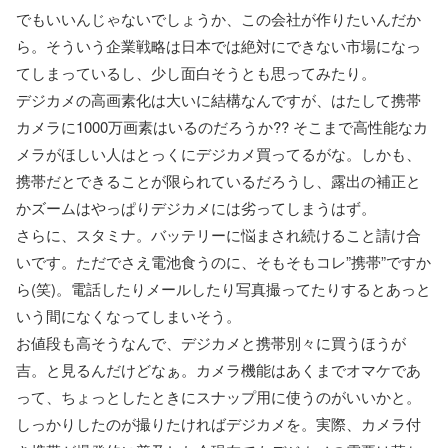
でもいいんじゃないでしょうか、この会社が作りたいんだか
ら。そういう企業戦略は日本では絶対にできない市場になっ
てしまっているし、少し面白そうとも思ってみたり。
デジカメの高画素化は大いに結構なんですが、はたして携帯
カメラに1000万画素はいるのだろうか?? そこまで高性能なカ
メラがほしい人はとっくにデジカメ買ってるがな。しかも、
携帯だとできることが限られているだろうし、露出の補正と
かズームはやっぱりデジカメには劣ってしまうはず。
さらに、スタミナ。バッテリーに悩まされ続けること請け合
いです。ただでさえ電池食うのに、そもそもコレ”携帯”ですか
ら(笑)。電話したりメールしたり写真撮ってたりするとあっと
いう間になくなってしまいそう。
お値段も高そうなんで、デジカメと携帯別々に買うほうが
吉。と見るんだけどなぁ。カメラ機能はあくまでオマケであ
って、ちょっとしたときにスナップ用に使うのがいいかと。
しっかりしたのが撮りたければデジカメを。実際、カメラ付