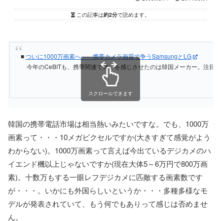
この記事は
約2分
で読めます。
■
ついに1000万画素へ――携帯カメラ画質で争うSamsungとLG
今年のCeBITも、携帯関連で勢いを感じさせたのは韓国メーカー。注目を
スクロールできます
韓国の携帯電話市場は相当熱いみたいですな。でも、1000万
画素って・・・10メガピクセルですか(大きすぎて感覚がよう
わからない)。1000万画素って言えば今出ているデジカメのハ
イエンド機以上じゃないですか(現在大体5～6万円で800万画
素)。十数万もする一眼レフデジカメに匹敵する画素数です
が・・・。いかにも外国らしいというか・・・多種多様なモ
デルが発表されていて、もう何でもありって感じは否めませ
ん。