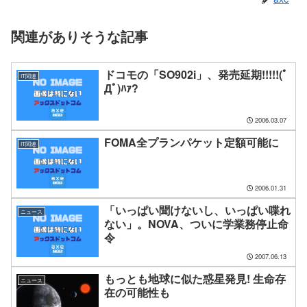
関連がありそうな記事
ドコモの「SO902i」、発売延期!!!!!(ﾟ
IT関連
Дﾟ)ﾊｧ?
2006.03.07
FOMA全プランパケット定額可能に
IT関連
2006.01.31
「いっぱい聞けないし、いっぱい喋れ
ニュース
ない」。NOVA、ついに学業務停止命
令
2007.06.13
もっとも地球に似た惑星発見! 生命存
ニュース
在の可能性も