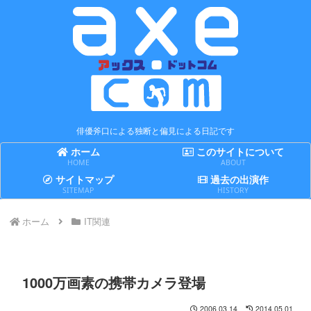
俳優斧口による独断と偏見による日記です
ホーム
このサイトについて
HOME
ABOUT
サイトマップ
過去の出演作
SITEMAP
HISTORY
ホーム
IT関連
1000万画素の携帯カメラ登場
2006.03.14
2014.05.01