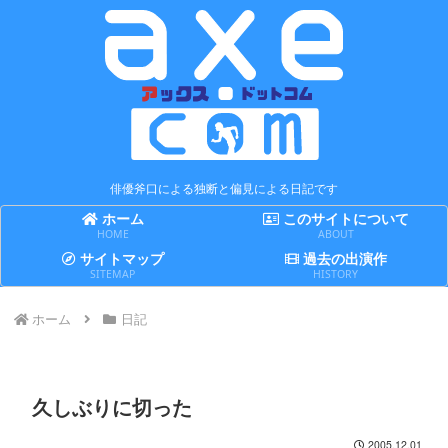
俳優斧口による独断と偏見による日記です
ホーム
このサイトについて
HOME
ABOUT
サイトマップ
過去の出演作
SITEMAP
HISTORY
ホーム
日記
久しぶりに切った
2005.12.01