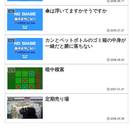
2006.06.17
傘は浮いてますかそうですか
日記
2005.07.27
カンとペットボトルのゴミ箱の中身が
日記
一緒だと腑に落ちない
2008.08.05
暗中模索
日記
2007.01.27
定期売り場
日記
2006.04.08