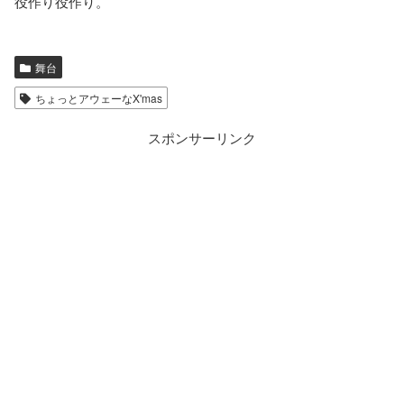
役作り役作り。
舞台
ちょっとアウェーなX'mas
スポンサーリンク