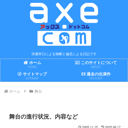
俳優斧口による独断と偏見による日記です
ホーム
このサイトについて
HOME
ABOUT
サイトマップ
過去の出演作
SITEMAP
HISTORY
ホーム
舞台
舞台の進行状況、内容など
2005.11.15
2025.06.17