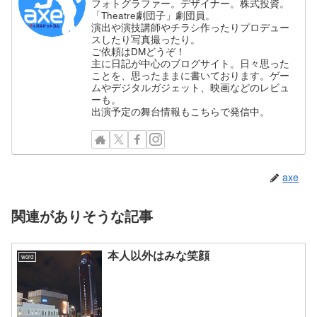
フォトグラファー。デザイナー。株式投資。
「Theatre劇団子」劇団員。
演出や演技講師やチラシ作ったりプロデュー
スしたり写真撮ったり。
ご依頼はDMどうぞ！
主に日記が中心のブログサイト。日々思った
ことを、思ったままに書いております。ゲー
ムやデジタルガジェット、映画などのレビュ
ーも。
出演予定の舞台情報もこちらで発信中。
axe
関連がありそうな記事
本人以外はみな笑顔
word