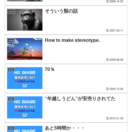
2009.12.20
そういう類の話
word
2007.06.11
How to make stereotype.
word
2009.06.06
70％
日記
2004.12.06
“年越しうどん”が安売りされてた
日記
2010.01.05
あと5時間か・・・
日記