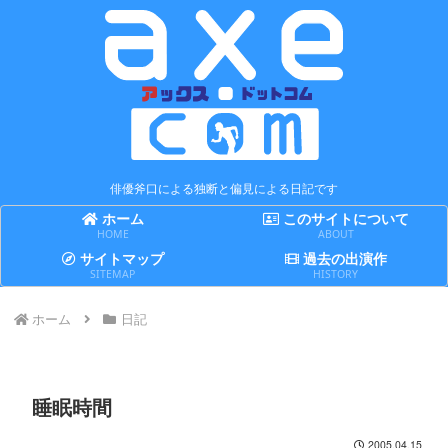
俳優斧口による独断と偏見による日記です
ホーム
このサイトについて
HOME
ABOUT
サイトマップ
過去の出演作
SITEMAP
HISTORY
ホーム
日記
睡眠時間
2005.04.15