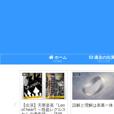
ホーム
過去の出
HOME
HISTORY
舞台
日記
次世代機
【出演】天華楽喜『Leo
誤解と理解は表裏一体
ネクサ
of hearT ～怪盗レグルス
からの予告状～』詳細