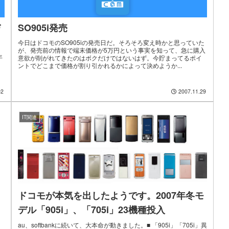
び
SO905i発売
今日はドコモのSO905iの発売日だ。そろそろ変え時かと思っていた
が、発売前の情報で端末価格が5万円という事実を知って、急に購入
年
意欲が削がれてきたのはボクだけではないはず。今貯まってるポイ
ントでどこまで価格が割り引かれるかによって決めようか...
02
2007.11.29
IT関連
ドコモが本気を出したようです。2007年冬モ
デル「905i」、「705i」23機種投入
au、softbankに続いて、大本命が動きました。■ 「905i」「705i」異