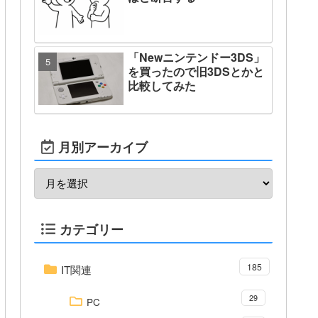
「Newニンテンドー3DS」
を買ったので旧3DSとかと
比較してみた
月別アーカイブ
カテゴリー
185
IT関連
29
PC