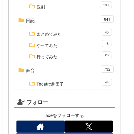
139
観劇
841
日記
45
まとめてみた
16
やってみた
28
行ってみた
732
舞台
44
Theatre劇団子
フォロー
axeをフォローする