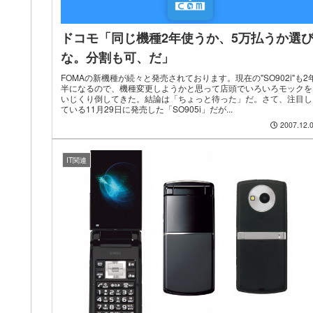
ドコモ「同じ機種2年使うか、5万払うか選
な。分割も可、だ」
FOMAの新機種が続々と発売されております。現在の"SO902i"も2
半になるので、機種変更しようかと思って店頭でいろいろモックを
いじくり倒してきた。結論は「ちょっと待った」だ。さて、注目し
ている11月29日に発売した「SO905i」だが...
2007.12.
IT関連