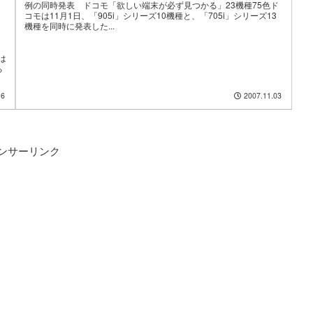
例の同時発表 ドコモ「欲しい端末が必ず見つかる」23機種75色ド
コモは11月1日、「905i」シリーズ10機種と、「705i」シリーズ13
機種を同時に発表した...
は
る
16
2007.11.03
ンサーリンク