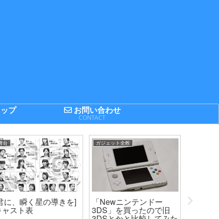
ップ
お問い合わせ
P
CONTACT
舞台
ガジェット全般
IT関連
[君に、瞬く星の導きを]
「Newニンテンドー
【明日は
キャスト表
3DS」を買ったので旧
にLIN
3DSとかと比較してみた
した 【