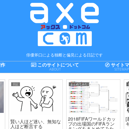
俳優斧口による独断と偏見による日記です
演作
このサイトについて
サイトマ
ABOUT
SITEMA
日記
まとめてみた
2018FIFAワールドカッ
賢い人ほど迷い、無知な
プの出場国のFIFAラン
人ほど断言する
キングをまとめてみた