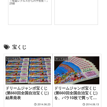
～怪盗レグルスからの予告状～』
言
詳細
宝くじ
やってみた
やってみた
ドリームジャンボ宝くじ
ドリームジャンボ宝くじ
(第660回全国自治宝くじ)
(第660回全国自治宝くじ)
結果発表
を、バラ10枚で買ってみ
た
2014.06.23
2014.06.13