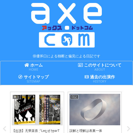
俳優斧口による独断と偏見による日記です
ホーム
このサイトについて
HOME
ABOUT
サイトマップ
過去の出演作
SITEMAP
HISTORY
舞台
日記
日
テ
【出演】天華楽喜『Leo of hearT
誤解と理解は表裏一体
賢